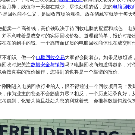
日新月异，残值每一天都在减少，尽快处理的话，您的
电脑回收
%，不是回收商不仁义，是回收市场的规律。放在储藏室就等于每
解您想卖一个高价钱，高价钱取决于待回收电脑的配置和成色，电
，并不意味着是成交时的实际回收价格。道理很简单，报价时给
实在在的到手的钱。一个靠谱而优质的电脑回收商体现在成交时
你互不相识，做一个
电脑回收交易
大家都会防着点。如果足够坦诚
脑回收时您关注
数据安全与销毁
吗？电脑回收商知道得越多，对
也会按真实的报价操作，您得到的也将是一个靠谱的报价。
个刚刚进入电脑回收行业的人，恨不得通过一个回收项目马上发
来，作为业主的您会不会筋疲力尽？相反，一个历史记录良好，
您考虑到，化繁为简且处处为您的利益着想，会推荐数据销毁保