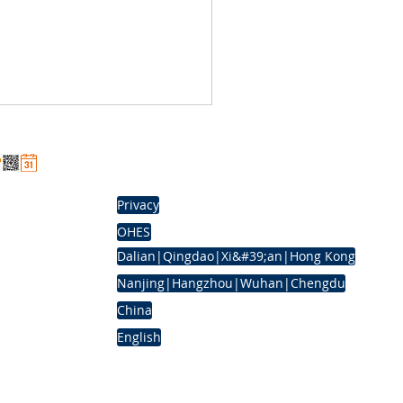
Beijing ICP No.
09062518
Privacy
OHES
Dalian|Qingdao|Xi&#39;an|Hong Kong
Road, Chaoyang
Nanjing|Hangzhou|Wuhan|Chengdu
g WUCUN
China
English
ad,
trial Park,