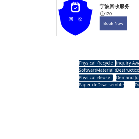
宁波回收服务
120
Book Now
Home page
New Page
destro
Physical erasure
Recycle
Inquiry Ap
w
Software erase
Material destruction
Destruction
co
Physical crush
Reuse
Demand reg
Jo
Paper destruction
Disassemble
De