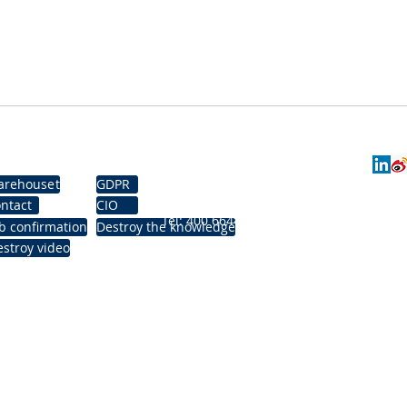
MUL-E TECH MUL-E
y
More
pointment
arehouse
GDPR
TECH
 tool
ntact
CIO
​Tel: 400 6644 400
istration
b confirmation
Destroy the knowledge
stroy video
Email:
service@mul-e.com
​Address: 3-1-1107, No. 11 Shuangying 
District, Beijing
Shanghai Putuo District, Cao Yang Yan
South Park, Room 102, 215
C238, 2nd Floor, No. 115 Shipai West Ro
Tianhe District, Guangzhou
F4-3A18, Zhongjing Building, Fuhai Indus
Baoan District, Shenzhen