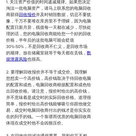
1. 关注资产价值的时间递减规律。如果您决定
淘汰一批电脑资产，请马上联系您的电脑回收
商获得
回收报价
并及时销毁数据，切忌不要犹
豫，千万不要堆在库房里不予理睬，因为电脑
配置日新月异，残值每一天都在减少，尽快处
理的话，您的电脑回收商能给您一个好的回收
价格，半年后的这批电脑可能会贬值
30%-50%，不是回收商不仁义，是回收市场
的规律。放在储藏室就等于每天都在丢钱，
数
据泄露风险
也很高。
2. 要理解回收报价并不等于成交价。我理解
您想卖一个高价钱，高价钱取决于待回收电脑
的配置和成色，电脑回收商根据配置和成色给
出回收价格。请注意，报价时给出的高价钱，
并不意味着是成交时的实际回收价格。道理很
简单，报价时给出高价钱能够吸引你跟他做交
易，成交时电脑回收商付出的钱才是你实实在
在的到手的钱。一个靠谱而优质的电脑回收商
体现在成交时他不会凶狠压价。
3. 在回收中坦诚沟通很重要。我和你互不相