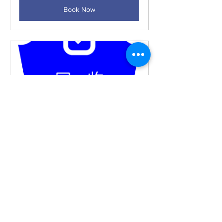
Book Now
杭州回收服务
120
Book Now
Physical erasure
Recycle
Inquiry Appointment
Software erase
Reuse
Destruction tool