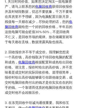
1. 关注时间价值。如果您决定淘汰一批电脑资
产，请马上联系您的
电脑回收商
获得回收报价
并及时销毁数据，切忌不要犹豫，千万不要堆
在库房里不予理睬，因为电脑配置日新月异，
残值每一天都在减少，尽快处理的话，您的
电
脑回收商
能给您一个好的回收价格，半年后的
这批电脑可能会贬值30%-50%，不是回收商
不仁义，是回收市场的规律。放在储藏室就等
于每天都在丢钱，数据泄露风险也很高。
2. 回收报价并不等于成交价。我理解您想卖
一个高价钱，高价钱取决于待回收电脑的配置
和成色，
电脑回收商
根据配置和成色给出回收
价格。请注意，报价时给出的高价钱，并不意
味着是成交时的实际回收价格。道理很简单，
报价时给出高价钱能够吸引你跟他做交易，成
交时电脑回收商付出的钱才是你实实在在的到
手的钱。一个靠谱而优质的电脑回收商体现在
成交时他不会凶狠压价。
3. 在东莞回收中坦诚沟通很重要。我和你互
不相识，做一个
电脑回收交易
大家都会防着