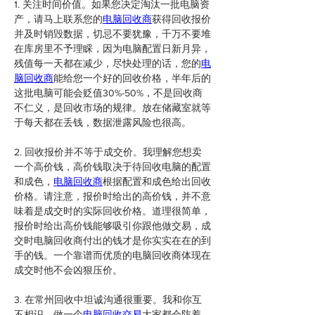
1. 关注时间价值。如果您决定淘汰一批电脑资
产，请马上联系您的
电脑回收商
获得回收报价
并及时销毁数据，切忌不要犹豫，千万不要堆
在库房里不予理睬，因为电脑配置日新月异，
残值每一天都在减少，尽快处理的话，您的
电
脑回收商
能给您一个好的回收价格，半年后的
这批电脑可能会贬值30%-50%，不是回收商
不仁义，是回收市场的规律。放在储藏室就等
于每天都在丢钱，数据泄露风险也很高。
2. 回收报价并不等于成交价。我理解您想卖
一个高价钱，高价钱取决于待回收电脑的配置
和成色，
电脑回收商
根据配置和成色给出回收
价格。请注意，报价时给出的高价钱，并不意
味着是成交时的实际回收价格。道理很简单，
报价时给出高价钱能够吸引你跟他做交易，成
交时电脑回收商付出的钱才是你实实在在的到
手的钱。一个靠谱而优质的电脑回收商体现在
成交时他不会凶狠压价。
3. 在常州回收中坦诚沟通很重要。我和你互
不相识，做一个
电脑回收交易
大家都会防着