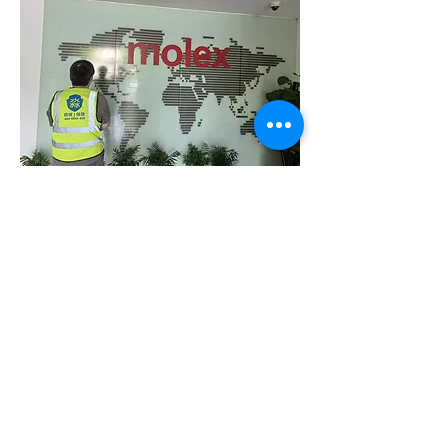
Physical erasure
Recycle
Inquiry Appointment
Software erase
Reuse
Destruction tool
Physical crush
Disassemble
Demand registration
Paper destruction
Material destruction
Job confirmation
Destroy the knowledge
warehouse
Destroy video
CIO
contact
GDPR
Baidu data security
data and technology
information