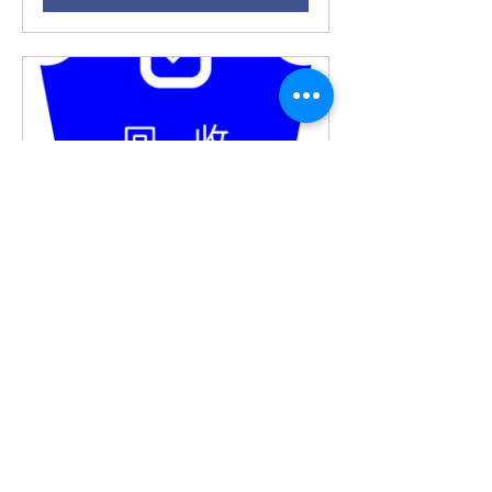
北京回收服务
120
Book Now
Physical erasure
Recycle
Inquiry Appointment
Software erase
Reuse
Destruction tool
Physical crush
Disassemble
Demand registration