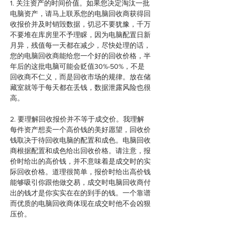
1. 关注资产的时间价值。如果您决定淘汰一批
电脑资产，请马上联系您的电脑回收商获得回
收报价并及时销毁数据，切忌不要犹豫，千万
不要堆在库房里不予理睬，因为电脑配置日新
月异，残值每一天都在减少，尽快处理的话，
您的电脑回收商能给您一个好的回收价格，半
年后的这批电脑可能会贬值30%-50%，不是
回收商不仁义，而是回收市场的规律。放在储
藏室就等于每天都在丢钱，数据泄露风险也很
高。
2. 要理解回收报价并不等于成交价。我理解
每件资产想卖一个高价钱的美好愿望，回收价
钱取决于待回收电脑的配置和成色。电脑回收
商根据配置和成色给出回收价格。请注意，报
价时给出的高价钱，并不意味着是成交时的实
际回收价格。道理很简单，报价时给出高价钱
能够吸引你跟他做交易，成交时电脑回收商付
出的钱才是你实实在在的到手的钱。一个靠谱
而优质的电脑回收商体现在成交时他不会凶狠
压价。