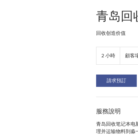
青岛回
回收创造价值
2 小時
2
顧客
小
時
請求預訂
服務說明
青岛回收笔记本电
理并运输物料到淼