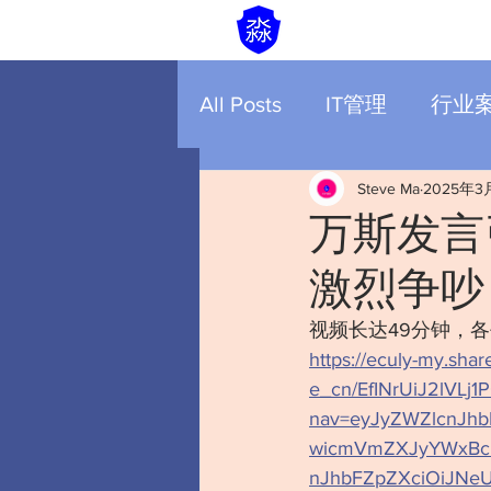
All Posts
IT管理
行业
Steve Ma
2025年3
万斯发言
激烈争吵
视频长达49分钟，
https://eculy-my.shar
e_cn/EfINrUiJ2lVLj
nav=eyJyZWZlcnJh
wicmVmZXJyYWxBcH
nJhbFZpZXciOiJNe