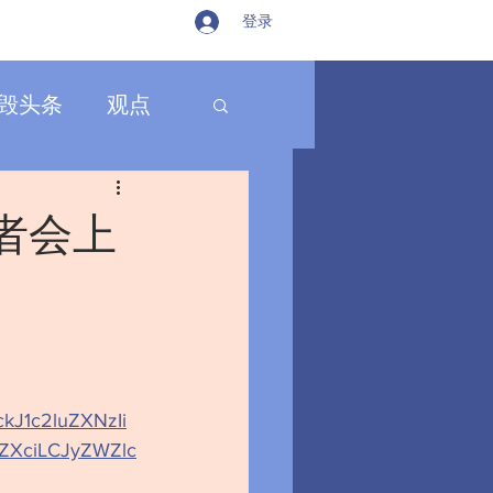
登录
毁头条
观点
者会上
J1c2luZXNzIi
ZXciLCJyZWZlc