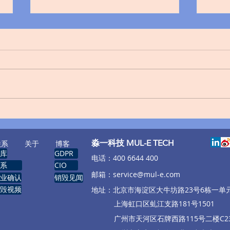
知名教育平台Canvas遭入侵：
《药
与黑客谈和，用户免被勒索数
法》
据已销毁
​淼一科技 MUL-E TECH
联系
关于
博客
库
GDPR
​电话：400 6644 400
系
CIO
邮箱：
service@mul-e.com
业确认
销毁见闻
毁视频
​地址：北京市海淀区大牛坊路23号6栋一单
​
上海虹口区虬江支路181号1501
广州市天河区石牌西路115号二楼C23