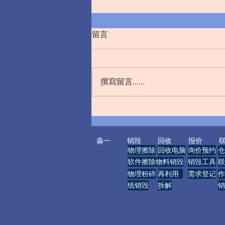
留言
撰寫留言......
严守销毁责任 筑牢保密防线
—— 规范法院涉密文件数据销
毁管理工作
淼一
销毁
回收
报价
物理擦除
回收电脑
询价预约
仓
软件擦除
物料销毁
销毁工具
联
物理粉碎
再利用
需求登记
作
纸销毁
拆解
销