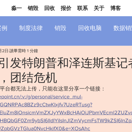
淼一
销毁
回收
报价
联系
关于
博客
案例
制度法律
销毁
回收电脑
数据销
月2日
讀畢需時 1 分鐘
引发特朗普和泽连斯基记
，团结危机
各平台都无法上传，只能在这里分享一个链接：
epoint.cn/:v:/g/personal/service_mul-
1PGQNRPAc8BZz9cCtwKIxjfv7UzeRTusg?
bEluZm8iOnsicmVmZXJyYWxBcHAiOiJPbmVEcml2ZUZvck
BQbGF0Zm9ybSI6IldlYiIsInJlZmVycmFsTW9kZSI6InZp
UZpbGVzTGlua0NvcHkifX0&e=XOsAhc