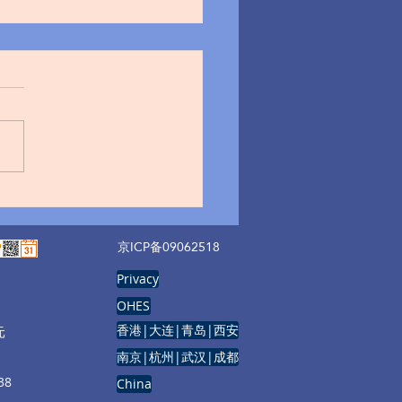
品试验数据保护实施办
今日发布 即日实施
京ICP备09062518
Privacy
OHES
香港|大连|青岛|西安
元
南京|杭州|武汉|成都
8
China