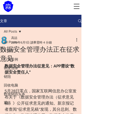
文章
All Posts
高喆
All Posts
2019年6月1日
讀畢需時 4 分鐘
数据安全管理办法正在征求
IT管理
意见
行业案例
数据安全管理办法征意见：APP需设“数
制度法律
据安全责任人”
销毁
回收电脑
5月28日零点，国家互联网信息办公室发
数据销毁头条
布关于《数据安全管理办法（征求意见
观点
稿）》公开征求意见的通知。新京报记
者查阅“征求意见稿”发现，其分总则、数