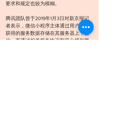
要求和规定也较为模糊。
腾讯团队曾于2019年1月3日对新京报记
者表示，微信小程序主体通过用户授权
获得的服务数据存储在其服务器上，微
信一直通过相关服务协议和平台规则要
求开发者对用户隐私安全进行保护。“比
如在需要用户授权隐私数据信息的服务
场景中，我们要求开发者在小程序前端
界面必须向用户提示‘授权使用信息’，用
户也可以自行在该小程序主页的‘设置’撤
销相关信息的授权。”
“征求意见稿”第三十条内容则显示，网络
运营者对接入其平台的第三方应用，应
明确数据安全要求和责任，督促监督第
三方应用运营者加强数据安全管理。第
三方应用发生数据安全事件对用户造成
损失的，网络运营者应当承担部分或全