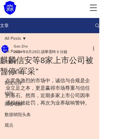
文章
All Posts
Gao Zhe
All Posts
2024年8月29日
讀畢需時 6 分鐘
麒麟信安等8家上市公司被
IT管理
暂停“军采”
行业案例
在竞争激烈的市场中，诚信与合规是企
制度法律
业立足之本，更是赢得市场尊重与信任
销毁
的基石。然而，近期多家上市公司因串
通投标被处罚，再次为业界敲响警钟。
回收电脑
数据销毁头条
观点