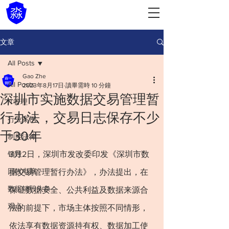
文章
All Posts
Gao Zhe
All Posts
2023年8月17日
讀畢需時 10 分鐘
深圳市实施数据交易管理暂
IT管理
行办法，交易日志保存不少
行业案例
于30年
制度法律
销毁
3月2日，深圳市发改委印发《深圳市数
回收电脑
据交易管理暂行办法》，办法提出，在
数据销毁头条
保证数据安全、公共利益及数据来源合
观点
法的前提下，市场主体按照不同情形，
依法享有数据资源持有权、数据加工使