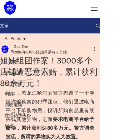
文章
All Posts
Gao Zhe
All Posts
2023年8月16日
讀畢需時 2 分鐘
姐妹组团作案！3000多个
IT管理
店铺遭恶意索赔，累计获利
行业案例
80余万元！
制度法律
近日，黑龙江哈尔滨警方捣毁了一个涉
销毁
嫌诈骗勒索的犯罪团伙，他们通过电商
回收电脑
平台下单购物后，投诉所购食品里有线
数据销毁头条
头或其他异物，进而
要求电商平台给予
观点
赔偿，累计获利达80多万元。警方调查
发现，所谓的异物实为人为放置。