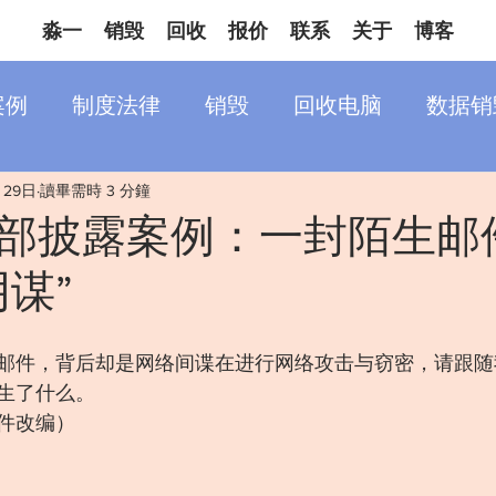
淼一
销毁
回收
报价
联系
关于
博客
案例
制度法律
销毁
回收电脑
数据销
月29日
讀畢需時 3 分鐘
部披露案例：一封陌生邮
谋”
邮件，背后却是网络间谍在进行网络攻击与窃密，请跟随
生了什么。
件改编）