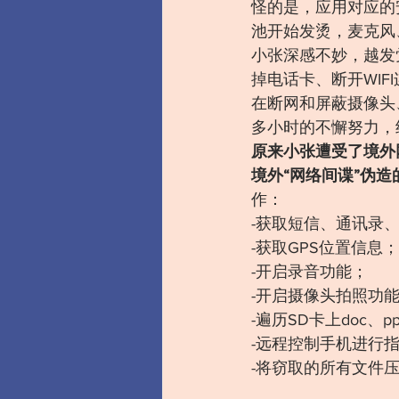
怪的是，应用对应的
池开始发烫，麦克风
小张深感不妙，越发
掉电话卡、断开WI
在断网和屏蔽摄像头
多小时的不懈努力，
原来小张遭受了境外
境外“网络间谍”伪
作：
-获取短信、通讯录
-获取GPS位置信息；
-开启录音功能；
-开启摄像头拍照功
-遍历SD卡上doc、
-远程控制手机进行
-将窃取的所有文件