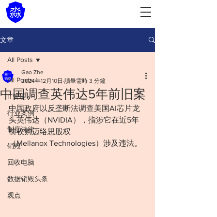
文章
All Posts
Gao Zhe
All Posts
2024年12月10日
讀畢需時 3 分鐘
中国调查英伟达5年前旧案
IT管理
中国政府以反垄断法调查美国AI芯片龙
行业案例
头英伟达（NVIDIA），指涉它在近5年
制度法律
前收购迈络思股权
（Mellanox Technologies）涉及违法。
销毁
回收电脑
数据销毁头条
观点