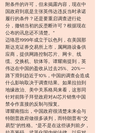
附条件的许可，但未揭露内容，现在中
国政府到底是主张英伟达违反当时承诺
履行的条件？还是要重启调查进行处
分，撤销当初的反垄断许可？根据现在
公布的讯息还不清楚。”
迈络思1999年成立于以色列，在美国那
斯达克证券交易所上市，属网路设备供
应商，提供网路控制芯片、网卡、线
缆、交换机、软体等。谭耀南提到，英
伟达在中国的盈收从过去25%、20%一
路下滑到趋近于10%，中国的调查会造成
什么影响取决于调查结果。如果拉抬到
地缘政治、美中关系格局来看，这形同
针对前阵子拜登政府对AI芯片销售中国
禁令作直接的反制与报复。
谭耀南指出，中国政府很清楚未来会与
特朗普政府做很多谈判，而特朗普有“交
易型”的性格。“是不是在这些谈判前夕，
拉高筹码、武器化国内的法律，以应对