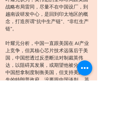
战略布局雷同，尽量不在中国设厂，到
越南设研发中心，是回到印太地区的概
念，打造所谓“抗中生产链”、“非红生产
链”。
叶耀元分析，中国一直跟美国在 AI产业
上竞争，但其核心芯片技术远落后于美
国，中国想透过反垄断法对制裁英伟
达，以阻碍其发展，或期望他被分裂。
中国想拿制度制衡美国，但支持美国优
先的特朗普政府，没要跟中国谈判。 英
伟达股价受影响只是短期波荡，中国愈
打压，更加速企业离开中国、加速美中
脱勾。
行业案例