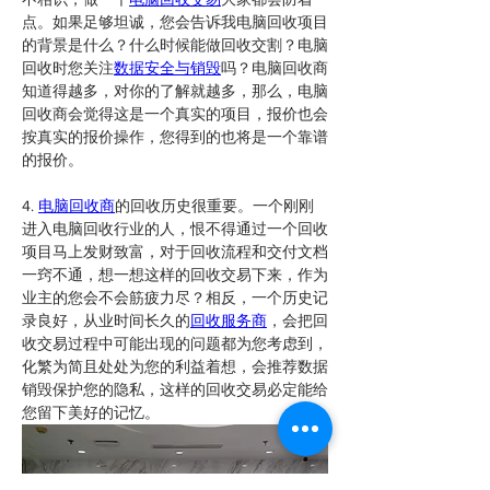
点。如果足够坦诚，您会告诉我电脑回收项目
的背景是什么？什么时候能做回收交割？电脑
回收时您关注
数据安全与销毁
吗？电脑回收商
知道得越多，对你的了解就越多，那么，电脑
回收商会觉得这是一个真实的项目，报价也会
按真实的报价操作，您得到的也将是一个靠谱
的报价。
4. 
电脑回收商
的回收历史很重要。一个刚刚
进入电脑回收行业的人，恨不得通过一个回收
项目马上发财致富，对于回收流程和交付文档
一窍不通，想一想这样的回收交易下来，作为
业主的您会不会筋疲力尽？相反，一个历史记
录良好，从业时间长久的
回收服务商
，会把回
收交易过程中可能出现的问题都为您考虑到，
化繁为简且处处为您的利益着想，会推荐数据
销毁保护您的隐私，这样的回收交易必定能给
您留下美好的记忆。 