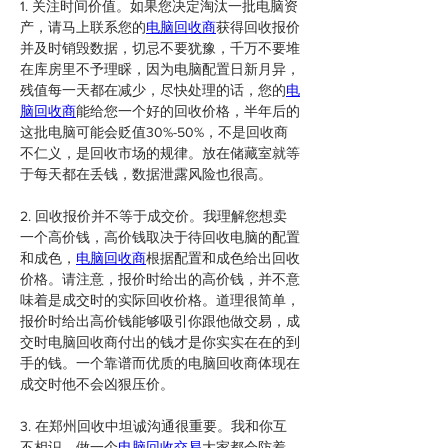
1. 关注时间价值。如果您决定淘汰一批电脑资
产，请马上联系您的
电脑回收商
获得回收报价
并及时销毁数据，切忌不要犹豫，千万不要堆
在库房里不予理睬，因为电脑配置日新月异，
残值每一天都在减少，尽快处理的话，您的
电
脑回收商
能给您一个好的回收价格，半年后的
这批电脑可能会贬值30%-50%，不是回收商
不仁义，是回收市场的规律。放在储藏室就等
于每天都在丢钱，数据泄露风险也很高。
2. 回收报价并不等于成交价。我理解您想卖
一个高价钱，高价钱取决于待回收电脑的配置
和成色，
电脑回收商
根据配置和成色给出回收
价格。请注意，报价时给出的高价钱，并不意
味着是成交时的实际回收价格。道理很简单，
报价时给出高价钱能够吸引你跟他做交易，成
交时电脑回收商付出的钱才是你实实在在的到
手的钱。一个靠谱而优质的电脑回收商体现在
成交时他不会凶狠压价。
3. 在郑州回收中坦诚沟通很重要。我和你互
不相识，做一个
电脑回收交易
大家都会防着