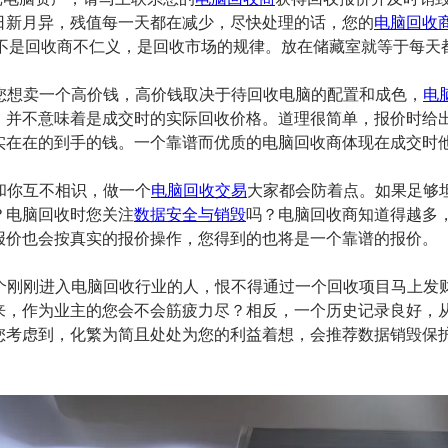
日新月异，残值每一天都在减少，尽快处理的话，您的
电脑回收
%，不是回收商不仁义，是回收市场的规律。放在储藏室就等于每
解您想卖一个高价钱，高价钱取决于待回收电脑的配置和成色，
电
，并不意味着是成交时的实际回收价格。道理很简单，报价时给
实在在的到手的钱。一个靠谱而优质的电脑回收商体现在成交时
我和你互不相识，做一个
电脑回收交易
大家都会防着点。如果足够
？电脑回收时您关注
数据安全与销毁
吗？电脑回收商知道得越多
报价也会按真实的报价操作，您得到的也将是一个靠谱的报价。
个刚刚进入电脑回收行业的人，恨不得通过一个回收项目马上发
来，作为业主的您会不会筋疲力尽？相反，一个历史记录良好，
您考虑到，化繁为简且处处为您的利益着想，会推荐数据销毁保