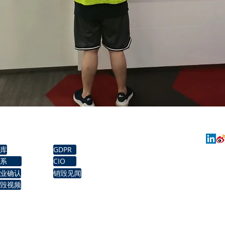
​淼一科技 MUL-E TECH
联系
关于
博客
库
GDPR
​电话：400 6644 400
系
CIO
邮箱：
service@mul-e.com
业确认
销毁见闻
毁视频
​地址：北京市海淀区大牛坊路23号6栋一单
​
上海虹口区虬江支路181号1501
广州市天河区石牌西路115号二楼C23