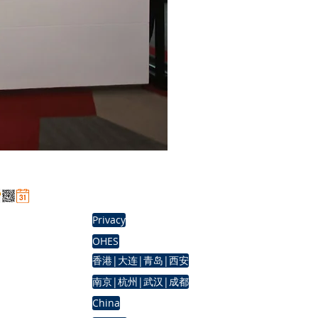
京ICP备09062518
Privacy
OHES
香港|大连|青岛|西安
元
南京|杭州|武汉|成都
8
China