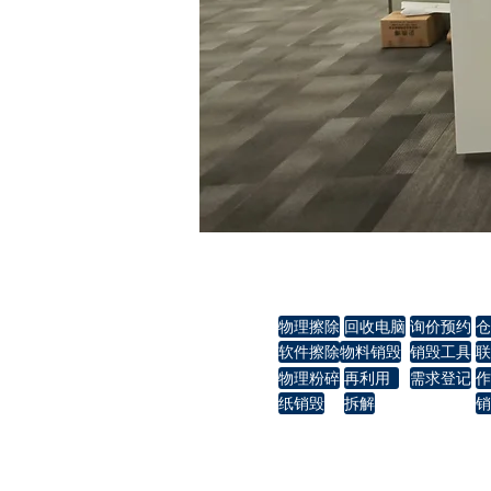
淼一
销毁
回收
报价
物理擦除
回收电脑
询价预约
仓
软件擦除
物料销毁
销毁工具
联
物理粉碎
再利用
需求登记
作
纸销毁
拆解
销