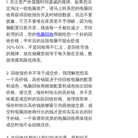
1. 关注资产价值随时间递减的规律。如果您决
定淘汰一批电脑资产，请马上联系您的电脑回
收商获得回收报价并及时销毁数据，切忌不要
犹豫，千万不要堆在库房里不予理睬，因为电
脑配置日新月异，残值每一天都在减少，尽快
处理的话，您的
电脑回收
商能给您一个好的回
收价格，半年后的这批电脑可能会贬值
30%-50%，不是回收商不仁义，是回收市场
的规律。放在储藏室就等于每天都在丢钱，数
据泄露风险也很高。
2. 回收报价并不等于成交价。我理解您想卖
一个高价钱，高价钱取决于待回收电脑的配置
和成色，电脑回收商根据配置和成色给出回收
价格。请注意，报价时给出的高价钱，并不意
味着是成交时的实际回收价格。道理很简单，
报价时给出高价钱能够吸引你跟他做交易，成
交时电脑回收商付出的钱才是你实实在在的到
手的钱。一个靠谱而优质的电脑回收商体现在
成交时他不会凶狠压价。
3. 在回收交易中让我们坦诚沟通。我和你互