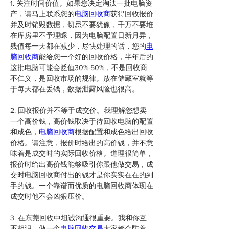
1. 关注时间价值。如果您决定淘汰一批电脑资
产，请马上联系您的
电脑回收商
获得回收报价
并及时销毁数据，切忌不要犹豫，千万不要堆
在库房里不予理睬，因为电脑配置日新月异，
残值每一天都在减少，尽快处理的话，您的
电
脑回收商
能给您一个好的回收价格，半年后的
这批电脑可能会贬值30%-50%，不是回收商
不仁义，是回收市场的规律。放在储藏室就等
于每天都在丢钱，数据泄露风险也很高。
2. 回收报价并不等于成交价。我理解您想卖
一个高价钱，高价钱取决于待回收电脑的配置
和成色，
电脑回收商
根据配置和成色给出回收
价格。请注意，报价时给出的高价钱，并不意
味着是成交时的实际回收价格。道理很简单，
报价时给出高价钱能够吸引你跟他做交易，成
交时电脑回收商付出的钱才是你实实在在的到
手的钱。一个靠谱而优质的电脑回收商体现在
成交时他不会凶狠压价。
3. 在东莞回收中坦诚沟通很重要。我和你互
不相识，做一个
电脑回收交易
大家都会防着