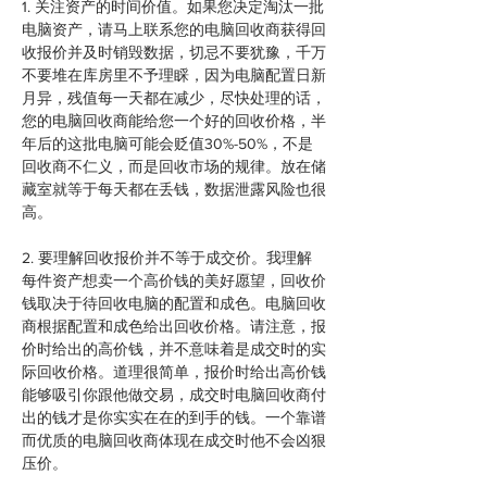
1. 关注资产的时间价值。如果您决定淘汰一批
电脑资产，请马上联系您的电脑回收商获得回
收报价并及时销毁数据，切忌不要犹豫，千万
不要堆在库房里不予理睬，因为电脑配置日新
月异，残值每一天都在减少，尽快处理的话，
您的电脑回收商能给您一个好的回收价格，半
年后的这批电脑可能会贬值30%-50%，不是
回收商不仁义，而是回收市场的规律。放在储
藏室就等于每天都在丢钱，数据泄露风险也很
高。
2. 要理解回收报价并不等于成交价。我理解
每件资产想卖一个高价钱的美好愿望，回收价
钱取决于待回收电脑的配置和成色。电脑回收
商根据配置和成色给出回收价格。请注意，报
价时给出的高价钱，并不意味着是成交时的实
际回收价格。道理很简单，报价时给出高价钱
能够吸引你跟他做交易，成交时电脑回收商付
出的钱才是你实实在在的到手的钱。一个靠谱
而优质的电脑回收商体现在成交时他不会凶狠
压价。