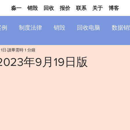
淼一
销毁
回收
报价
联系
关于
博客
案例
制度法律
销毁
回收电脑
数据销
月1日
讀畢需時 1 分鐘
2023年9月19日版