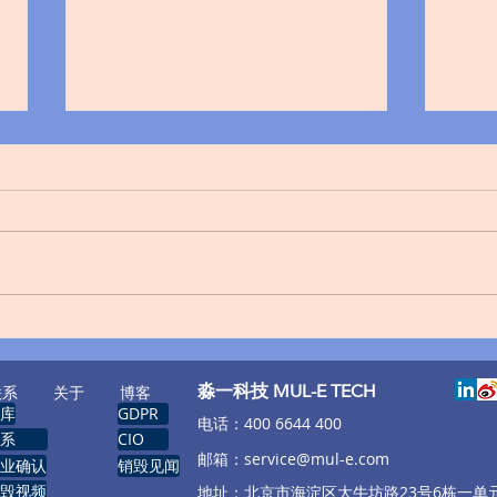
守护数据安全，保护个人信
从文
息，数据销毁筑牢最后防线
安全
​淼一科技 MUL-E TECH
联系
关于
博客
库
GDPR
​电话：400 6644 400
系
CIO
邮箱：
service@mul-e.com
业确认
销毁见闻
毁视频
​地址：北京市海淀区大牛坊路23号6栋一单