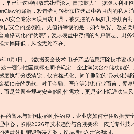
发展，早已让这种粗放式处理沦为“自欺欺人”。据澳大利亚
OpenClaw的漏洞，攻击者可轻松获取硬盘中数月内的私
公司AI安全专家因误用该工具，被失控的AI疯狂删除数百
代数据安全的脆弱性。更值得警惕的是，如今黑客、恶意离
普通格式化的“伪装”，复原硬盘中存储的客户信息、财务
槛大幅降低，风险无处不在。
年11月1日，《数据安全技术 电子产品信息清除技术要求》（G
施，这一强制性国家标准明确规定，企业淘汰含存储功能的
感度执行分级清除，仅靠格式化、简单删除的“形式化清除
金额10倍的罚款。对于金融、医疗等涉密行业而言，硬盘
，而是兼顾合规与安全的刚性需求，更是企业规避法律风
泄密事件的警示与新国标的刚性约束，企业该如何守住数据安
理中心，紧跟2026年技术趋势与合规要求，依托专业技
的硬盘数据销毁解决方案，彻底堵死AI泄密漏洞。