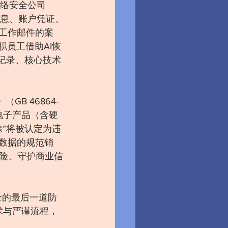
网络安全公司
人消息、账户凭证、
封工作邮件的案
职员工借助AI恢
记录、核心技术
B 46864-
电子产品（含硬
”将被认定为违
数据的规范销
险、守护商业信
全的最后一道防
术与严谨流程，