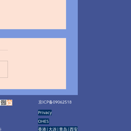
件销毁看现代企业的信息
管理
京ICP备09062518
Privacy
OHES
香港|大连|青岛|西安
元