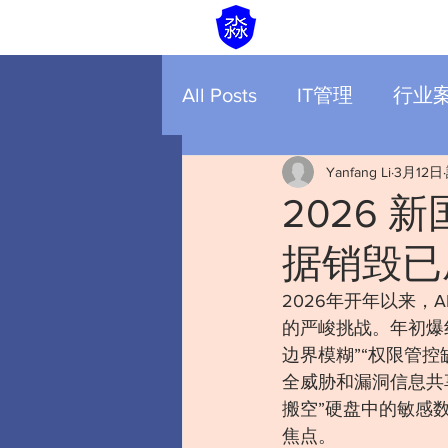
All Posts
IT管理
行业
Yanfang Li
3月12日
2026 
据销毁已
2026年开年以来
的严峻挑战。年初爆红
边界模糊”“权限管
全威胁和漏洞信息共
搬空”硬盘中的敏感
焦点。