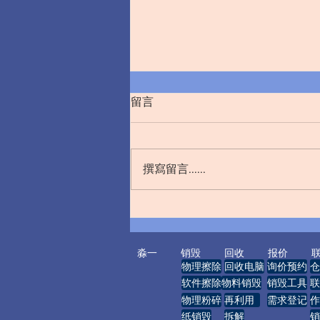
留言
撰寫留言......
严守销毁责任 筑牢保密防线
—— 规范法院涉密文件数据销
毁管理工作
淼一
销毁
回收
报价
物理擦除
回收电脑
询价预约
仓
软件擦除
物料销毁
销毁工具
联
物理粉碎
再利用
需求登记
作
纸销毁
拆解
销