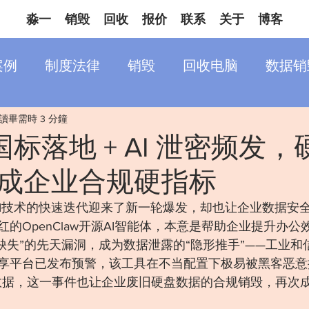
淼一
销毁
回收
报价
联系
关于
博客
案例
制度法律
销毁
回收电脑
数据销
讀畢需時 3 分鐘
新国标落地 + AI 泄密频发
成企业合规硬指标
，AI技术的快速迭代迎来了新一轮爆发，却也让企业数据安
的OpenClaw开源AI智能体，本意是帮助企业提升办公
控缺失”的先天漏洞，成为数据泄露的“隐形推手”——工业
享平台已发布预警，该工具在不当配置下极易被黑客恶意
数据，这一事件也让企业废旧硬盘数据的合规销毁，再次