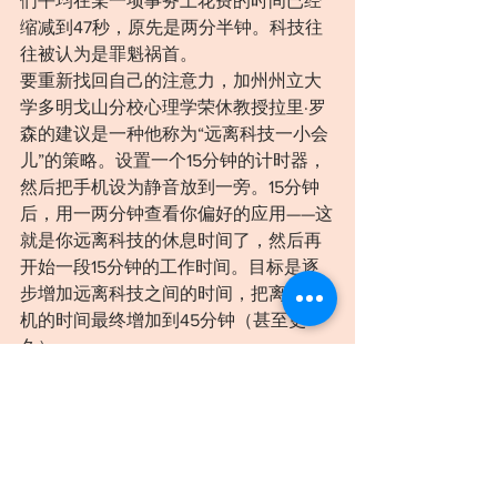
们平均在某一项事务上花费的时间已经
缩减到47秒，原先是两分半钟。科技往
往被认为是罪魁祸首。
要重新找回自己的注意力，加州州立大
学多明戈山分校心理学荣休教授拉里·罗
森的建议是一种他称为“远离科技一小会
儿”的策略。设置一个15分钟的计时器，
然后把手机设为静音放到一旁。15分钟
后，用一两分钟查看你偏好的应用——这
就是你远离科技的休息时间了，然后再
开始一段15分钟的工作时间。目标是逐
步增加远离科技之间的时间，把离开手
机的时间最终增加到45分钟（甚至更
久）。
10. 深呼吸。
要让身心平静下来，最简单、最快捷的
一个方式是做一次缓慢的深呼吸。这有
助于激活你的副交感神经系统——以抵消