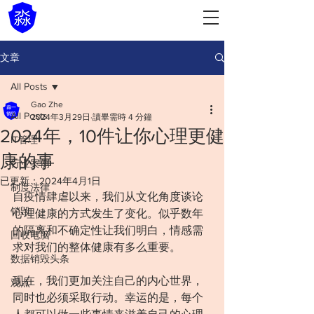
文章
All Posts
Gao Zhe
All Posts
2024年3月29日
讀畢需時 4 分鐘
2024年，10件让你心理更健
IT管理
康的事
行业案例
已更新：
2024年4月1日
制度法律
自疫情肆虐以来，我们从文化角度谈论
销毁
心理健康的方式发生了变化。似乎数年
的隔离和不确定性让我们明白，情感需
回收电脑
求对我们的整体健康有多么重要。
数据销毁头条
现在，我们更加关注自己的内心世界，
观点
同时也必须采取行动。幸运的是，每个