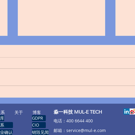
全国靠谱硬盘数据文件销毁服
别让
务商盘点
务器
数据
​淼一科技 MUL-E TECH
联系
关于
博客
库
GDPR
​电话：400 6644 400
系
CIO
邮箱：
service@mul-e.com
业确认
销毁见闻