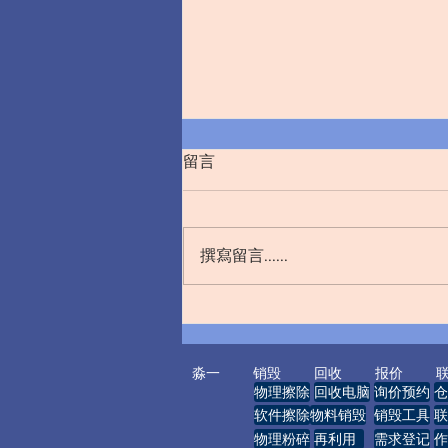
留言
撰寫留言......
从文件销毁看现代企业的信息
安全管理
淼一
销毁
回收
报价
物理擦除
回收电脑
询价预约
仓
软件擦除
物料销毁
销毁工具
联
物理粉碎
再利用
需求登记
作