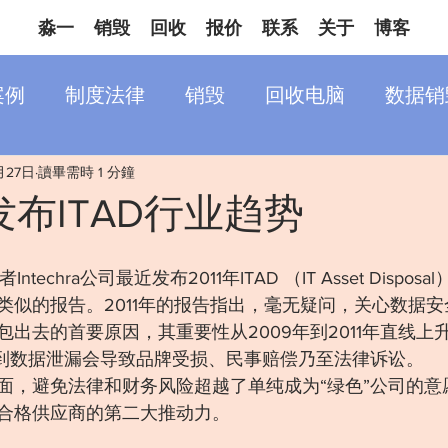
淼一
销毁
回收
报价
联系
关于
博客
案例
制度法律
销毁
回收电脑
数据销
月27日
讀畢需時 1 分鐘
ra发布ITAD行业趋势
ntechra公司最近发布2011年ITAD （IT Asset Dispo
类似的报告。2011年的报告指出，毫无疑问，关心数据安
出去的首要原因，其重要性从2009年到2011年直线上
解到数据泄漏会导致品牌受损、民事赔偿乃至法律诉讼。
面，避免法律和财务风险超越了单纯成为“绿色”公司的意愿
合格供应商的第二大推动力。