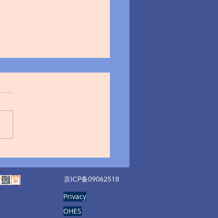
运维拖后腿！IDC 机房服
回收 7 大核心干货，硬盘
销毁缺失酿大祸
京ICP备09062518
Privacy
OHES