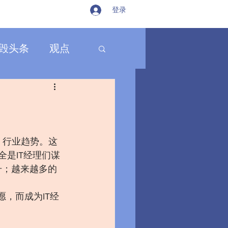
登录
毁头条
观点
sal）行业趋势。这
全是IT经理们谋
升；越来越多的
，而成为IT经