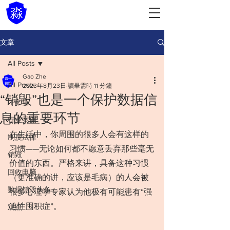
文章
All Posts
Gao Zhe
All Posts
2023年8月23日
讀畢需時 11 分鐘
“销毁”也是一个保护数据信
IT管理
息的重要环节
行业案例
在生活中，你周围的很多人会有这样的
制度法律
习惯——无论如何都不愿意丢弃那些毫无
销毁
价值的东西。严格来讲，具备这种习惯
回收电脑
（更准确的讲，应该是毛病）的人会被
数据销毁头条
很多心理学专家认为他极有可能患有“强
迫性囤积症”。
观点