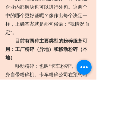
企业内部解决也可以进行外包。这两个
中的哪个更好些呢？像作出每个决定一
样，正确答案就是那句俗语：“视情况而
定”。
目前有两种主要类型的粉碎服务可
用：工厂粉碎（异地）和移动粉碎（本
地）
　　移动粉碎：也叫“卡车粉碎”。卡车本
身自带粉碎机。卡车粉碎公司在预约时
间为用户提供垃圾桶和控制台，卡车到
达企业所在地后，用户服务代表(CSR)收
集垃圾桶或者控制台袋子，将其放到卡
车上，在用户允许的情况下粉碎废料。
完成后，CSR将会给用户一份销毁证
书。一旦客户的财产被实施粉碎，就可
以被认定更安全了，因为没有未被粉碎