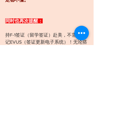
同时也再次提醒：
持F-1签证（留学签证）赴美，不需要登
记EVUS（签证更新电子系统）！无论搭
乘哪个航空公司的航班，都不需要登记
EVUS。
在此我们恭喜“安安”！在面对“天塌下来”
的打击时没有一蹶不振，而是积极进行
一系列自救，最终在20天的时间里重新
登陆美国，开始新征程。
行业案例
制度法律