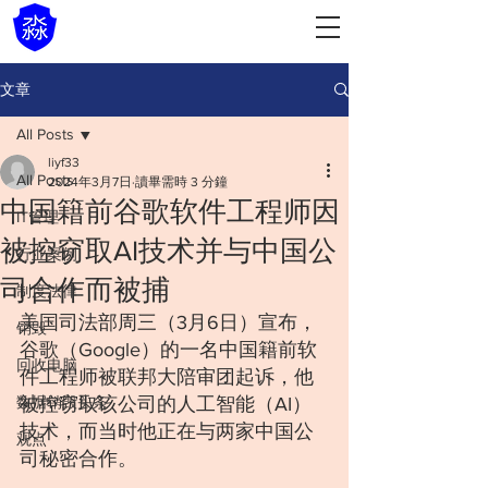
文章
All Posts
liyf33
All Posts
2024年3月7日
讀畢需時 3 分鐘
中国籍前谷歌软件工程师因
IT管理
被控窃取AI技术并与中国公
行业案例
司合作而被捕
制度法律
美国司法部周三（3月6日）宣布，
销毁
谷歌（Google）的一名中国籍前软
回收电脑
件工程师被联邦大陪审团起诉，他
数据销毁头条
被控窃取该公司的人工智能（AI）
技术，而当时他正在与两家中国公
观点
司秘密合作。