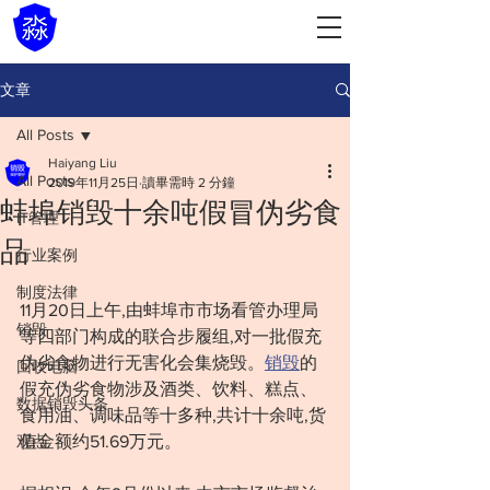
文章
All Posts
Haiyang Liu
All Posts
2019年11月25日
讀畢需時 2 分鐘
蚌埠销毁十余吨假冒伪劣食
IT管理
品
行业案例
制度法律
11月20日上午,由蚌埠市市场看管办理局
销毁
等四部门构成的联合步履组,对一批假充
伪劣食物进行无害化会集烧毁。
销毁
的
回收电脑
假充伪劣食物涉及酒类、饮料、糕点、
数据销毁头条
食用油、调味品等十多种,共计十余吨,货
观点
值金额约51.69万元。