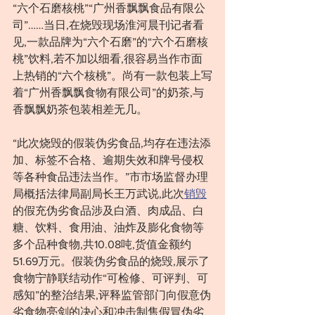
“六个石磨核桃”“广州香飘飘食品有限公
司”……当日,在烧毁现场淮河晨刊记者看
见,一款品牌为“六个石磨”的“六个石磨核
桃”饮料,若不加以细看,很容易当作市面
上热销的“六个核桃”。尚有一款包装上写
着“广州香飘飘食物有限公司”的奶茶,与
香飘飘奶茶包装相差无几。
“此次烧毁的假装伪劣食品,均存在违法添
加、标签不合格、逾期失效和牌号侵权
等各种食品违法当作。”市市场监督办理
局概括法律局副局长王万武说,此次
销毁
的假充伪劣食品涉及白酒、肉成品、白
糖、饮料、食用油、油炸及膨化食物等
多个品种食物,共10.08吨,货值金额约
51.69万元。假装伪劣食品的烧毁,展示了
食物宁静联结动作“可检修、可评判、可
感知”的整治结果,评释监管部门向假意伪
劣食物亮剑的决心和冲击制售假冒伪劣