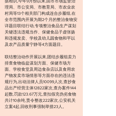
据相识,今年9月份以来,由市市场监督治
理局、市公安局、市教育局、市农业农
村局等13个相关部门构成连合步履组,在
全市范围内开展为期2个月的整治食物安
详题目联结行动,专项整治食品生产谋划
关键违法违规当作、保健食品子虚张扬
和违规发卖、学校及幼儿园食物和平以
及农产品质量宁静等4方面题目。
联结整治动作开展以来,团结步履组卖力
排查食物临盆谋划方面、保健市场方
面、学校食堂及周边食杂店以及食用农
产物发卖市场情形等方面存在的违法违
规行为,出动法律人员10099人次,查抄食
品出产经营主体12822家次,查办案件144
起数,罚款123.67万元,查扣假充伪劣食物
共计10余吨,责令整改222家次,公安机关
立案4起,回收刑事强制举措23人。