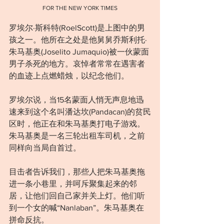
FOR THE NEW YORK TIMES
罗埃尔·斯科特(RoelScott)是上图中的男
孩之一。他所在之处是他舅舅乔斯利托·
朱马基奥(Joselito Jumaquio)被一伙蒙面
男子杀死的地方。哀悼者常常在遇害者
的血迹上点燃蜡烛，以纪念他们。
罗埃尔说，当15名蒙面人悄无声息地迅
速来到这个名叫潘达坎(Pandacan)的贫民
区时，他正在和朱马基奥打电子游戏。
朱马基奥是一名三轮出租车司机，之前
同样向当局自首过。
目击者告诉我们，那些人把朱马基奥拖
进一条小巷里，并呵斥聚集起来的邻
居，让他们回自己家并关上灯。他们听
到一个女的喊“Nanlaban”。朱马基奥在
拼命反抗。