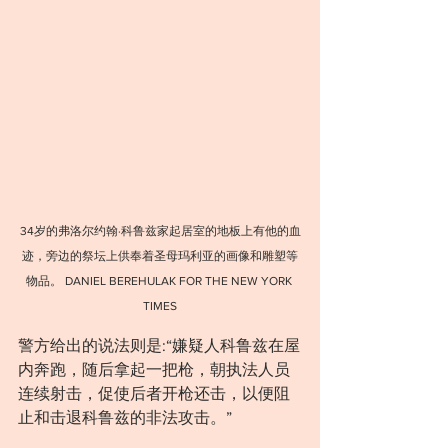
34岁的弗洛尔约翰·科鲁兹家起居室的地板上有他的血
迹，旁边的祭坛上供奉着圣母玛利亚的画像和雕塑等
物品。 DANIEL BEREHULAK FOR THE NEW YORK 
TIMES
警方给出的说法则是:“嫌疑人科鲁兹在屋
内奔跑，随后拿起一把枪，朝执法人员
连续射击，促使后者开枪还击，以便阻
止和击退科鲁兹的非法攻击。”