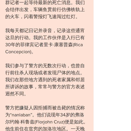
群记者一起等待最新的死亡消息。我们
会结伴出发，车辆鱼贯前行仿佛铁轨上
的火车，闪着警报灯飞速闯过红灯。
我每天都记日记并录音，记录这些通宵
达旦的行动。我的工作伙伴是入行已有
30年的菲律宾记者里卡·康塞普森(Rica 
Concepcion)。
我们参与了警方的无数次行动，也曾自
行前往杀人现场或者发现尸体的地点。
我们在那些地方遇到的死者家属和邻居
所讲诉的故事，常常与警方的官方表述
迥然不同。
警方把嫌疑人因拒捕而被击毙的情况称
为“nanlaban”。他们说现年34岁的弗洛
尔约翰·科鲁兹(Florjohn Cruz)便是如此。
他生前住在贫穷的加洛坎地区。一天晚