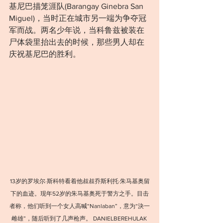
基尼巴描笼涯队(Barangay Ginebra San 
Miguel)，当时正在城市另一端为争夺冠
军而战。两名少年说，当科鲁兹被装在
尸体袋里抬出去的时候，那些男人却在
庆祝基尼巴的胜利。
13岁的罗埃尔·斯科特看着他叔叔乔斯利托·朱马基奥留
下的血迹。现年52岁的朱马基奥死于警方之手。目击
者称，他们听到⼀个女人高喊“Nanlaban”，意为“決一
雌雄”，随后听到了几声枪声。 DANIELBEREHULAK 