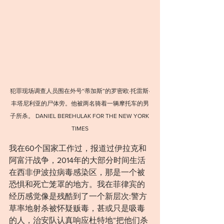
犯罪现场调查⼈员围在外号“蒂加斯”的罗密欧·托雷斯·
丰塔尼利亚的⼫体旁。他被两名骑着⼀辆摩托车的男
子所杀。 DANIEL BEREHULAK FOR THE NEW YORK 
TIMES
我在60个国家工作过，报道过伊拉克和
阿富汗战争，2014年的大部分时间生活
在西非伊波拉病毒感染区，那是一个被
恐惧和死亡笼罩的地方。我在菲律宾的
经历感觉像是残酷到了一个新层次:警方
草率地射杀被怀疑贩毒，甚或只是吸毒
的人，治安队认真响应杜特地“把他们杀