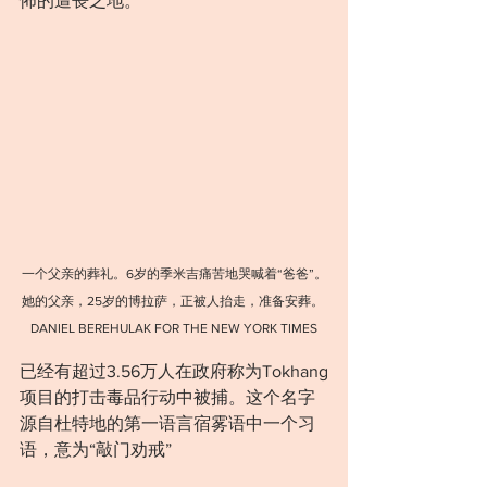
怖的遭丧之地。
⼀个⽗亲的葬礼。6岁的季米吉痛苦地哭喊着“爸爸”。
她的父亲，25岁的博拉萨，正被人抬走，准备安葬。 
DANIEL BEREHULAK FOR THE NEW YORK TIMES
已经有超过3.56万人在政府称为Tokhang
项目的打击毒品行动中被捕。这个名字
源自杜特地的第一语言宿雾语中一个习
语，意为“敲门劝戒”