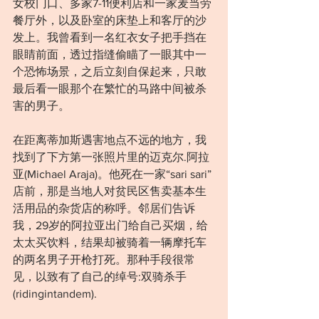
女校门口、多家7-11便利店和一家麦当劳
餐厅外，以及卧室的床垫上和客厅的沙
发上。我曾看到一名红衣女子把手挡在
眼睛前面，透过指缝偷瞄了一眼其中一
个恐怖场景，之后立刻自保起来，只敢
最后看一眼那个在繁忙的马路中间被杀
害的男子。
在距离蒂加斯遇害地点不远的地方，我
找到了下方第一张照片里的迈克尔.阿拉
亚(Michael Araja)。他死在一家“sari sari”
店前，那是当地人对贫民区售卖基本生
活用品的杂货店的称呼。邻居们告诉
我，29岁的阿拉亚出门给自己买烟，给
太太买饮料，结果却被骑着一辆摩托车
的两名男子开枪打死。那种手段很常
见，以致有了自己的绰号:双骑杀手
(ridingintandem).