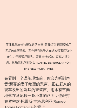
菲律宾总统杜特蒂发起的全国“禁毒运动"已演变成了
无尽的血腥杀戮，至今已有数千人在这次禁毒运动中
丧生。平民曝尸街头、警察法外处决、监狱人满为
患。这场混乱何时到头? DANIEL BEREHULAK FOR 
THE NEW YORK TIMES
在看到一个谋杀现场前，你会先听到声
音:新寡的妻子绝望的哭声。正在赶来的
警车发出的刺耳的警笛声。雨水有节奏
地落在马尼拉一条小巷的路面，也敲打
在罗密欧·托雷斯·丰塔尼利亚(Romeo 
Torres Fontanilla)的背上。