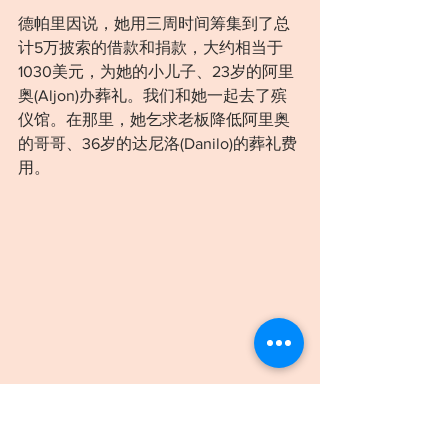
德帕里因说，她用三周时间筹集到了总
计5万披索的借款和捐款，大约相当于
1030美元，为她的小儿子、23岁的阿里
奥(Aljon)办葬礼。我们和她一起去了殡
仪馆。在那里，她乞求老板降低阿里奥
的哥哥、36岁的达尼洛(Danilo)的葬礼费
用。
朱马基奥的家人和朋友参加他的葬礼。目击者说他是
被⼀伙蒙面男子杀害的。 DANIEL BEREHULAK 