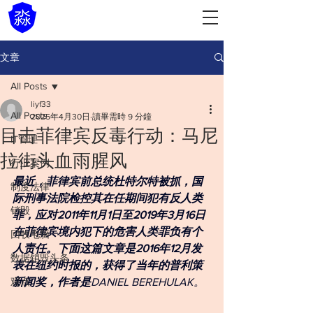
文章
All Posts
liyf33
All Posts
2025年4月30日
讀畢需時 9 分鐘
目击菲律宾反毒行动：马尼
IT管理
拉街头血雨腥风
行业案例
最近，菲律宾前总统杜特尔特被抓，国
制度法律
际刑事法院检控其在任期间犯有反人类
销毁
罪，应对2011年11月1日至2019年3月16日
在菲律宾境内犯下的危害人类罪负有个
回收电脑
人责任。下面这篇文章是2016年12月发
数据销毁头条
表在纽约时报的，获得了当年的普利策
观点
新闻奖，作者是
DANIEL BEREHULAK。