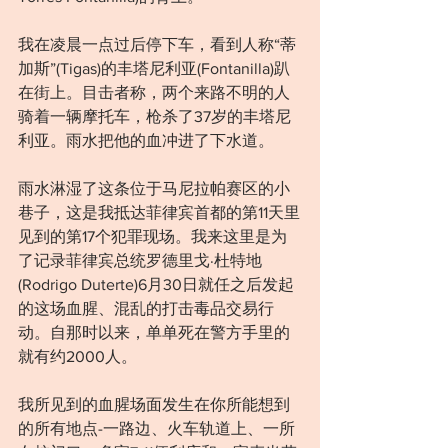
我在凌晨一点过后停下车，看到人称“蒂
加斯”(Tigas)的丰塔尼利亚(Fontanilla)趴
在街上。目击者称，两个来路不明的人
骑着一辆摩托车，枪杀了37岁的丰塔尼
利亚。雨水把他的血冲进了下水道。
雨水淋湿了这条位于马尼拉帕赛区的小
巷子，这是我抵达菲律宾首都的第11天里
见到的第17个犯罪现场。我来这里是为
了记录菲律宾总统罗德里戈·杜特地
(Rodrigo Duterte)6月30日就任之后发起
的这场血腥、混乱的打击毒品交易行
动。自那时以来，单单死在警方手里的
就有约2000人。
我所见到的血腥场面发生在你所能想到
的所有地点-一路边、火车轨道上、一所