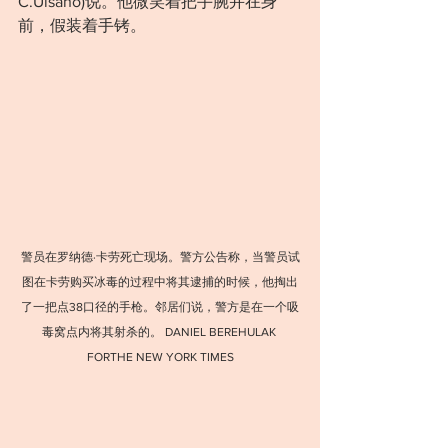
C.Ulsano)说。他微笑着把手腕并在身
前，假装着手铐。
警员在罗纳德·卡劳死亡现场。警方公告称，当警员试
图在卡劳购买冰毒的过程中将其逮捕的时候，他掏出
了一把点38口径的手枪。邻居们说，警方是在⼀个吸
毒窝点内将其射杀的。 DANIEL BEREHULAK 
FORTHE NEW YORK TIMES