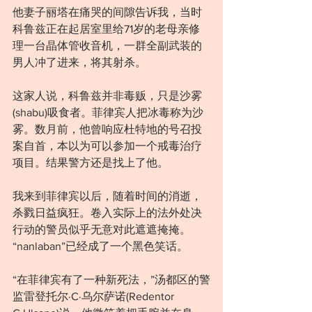
他妻子丽塔在痛哭的间隙告诉我，当时
科鲁兹正在起居室里给71岁的老母亲修
理一台晶体管收音机，一群全副武装的
男人冲了进来，将其射杀。
这家人说，科鲁兹并非毒贩，只是沙雾
(shabu)吸食者。菲律宾人把冰毒称为沙
雾。数月前，他曾响应杜特地的号召投
案自首，本以为可以参加一个戒毒治疗
项目。结果警方还是找上了他。
我来到菲律宾以后，随着时间的消逝，
杀戮日益疯狂。卷入实际上的法外处决
行动的警员似乎无意对此遮遮掩掩。
“nanlaban”已经成了一个黑色笑话。
“在菲律宾有了一种新死法，”汤都区的警
监雷登托尔·C·乌尔萨诺(Redentor 