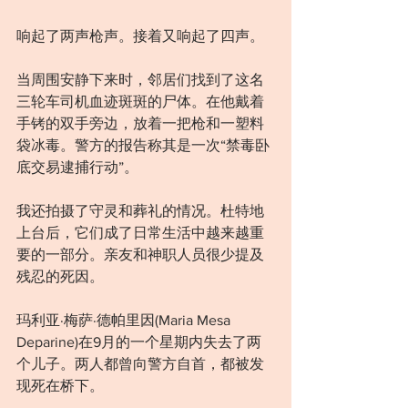
响起了两声枪声。接着又响起了四声。
当周围安静下来时，邻居们找到了这名
三轮车司机血迹斑斑的尸体。在他戴着
手铐的双手旁边，放着一把枪和一塑料
袋冰毒。警方的报告称其是一次“禁毒卧
底交易逮捕行动”。
我还拍摄了守灵和葬礼的情况。杜特地
上台后，它们成了日常生活中越来越重
要的一部分。亲友和神职人员很少提及
残忍的死因。
玛利亚·梅萨·德帕里因(Maria Mesa 
Deparine)在9月的一个星期内失去了两
个儿子。两人都曾向警方自首，都被发
现死在桥下。