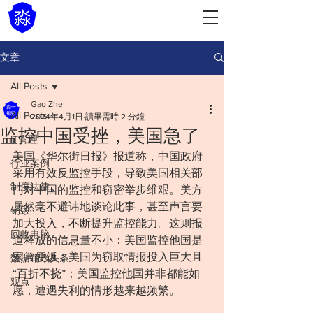
文章
All Posts
Gao Zhe
All Posts
2024年4月1日
讀畢需時 2 分鐘
监控中国受挫，美国急了
IT管理
美国《华尔街日报》报道称，中国政府
行业案例
采用有效反监控手段，导致美国相关部
制度法律
门对中国的监控和窃密举步维艰。美方
居然毫不避讳地谈论此事，甚至声言要
销毁
加大投入，不断提升监控能力。这则报
回收电脑
道释放的信息量不小：美国监控他国是
家常便饭；美国为窃取情报投入巨大且
数据销毁头条
“百折不挠”；美国监控他国并非都能如
观点
愿，遭遇失利的情形越来越频繁。