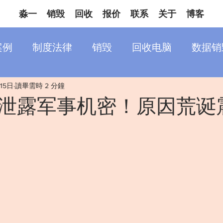
淼一
销毁
回收
报价
联系
关于
博客
案例
制度法律
销毁
回收电脑
数据销
15日
讀畢需時 2 分鐘
泄露军事机密！原因荒诞