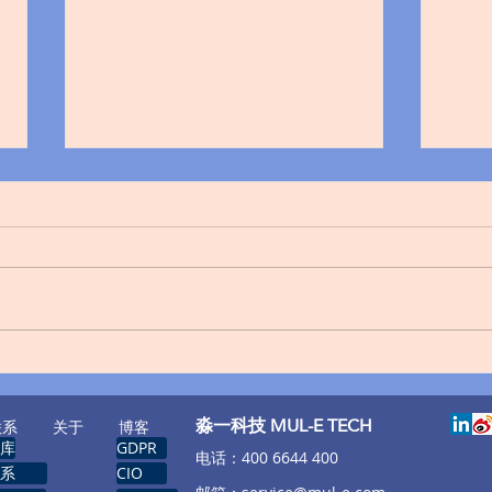
知名教育平台Canvas遭入侵：
特朗
与黑客谈和，用户免被勒索数
客户
据已销毁
​淼一科技 MUL-E TECH
联系
关于
博客
库
GDPR
​电话：400 6644 400
系
CIO