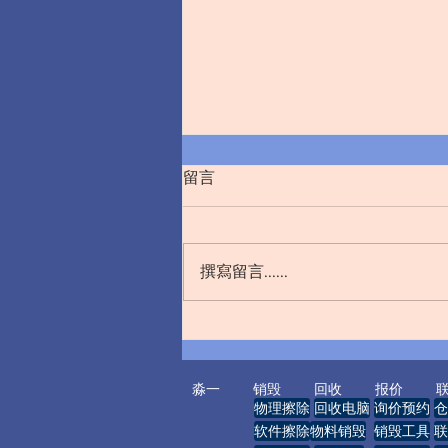
留言
撰寫留言......
严守销毁责任 筑牢保密防线
—— 规范法院涉密文件数据销
毁管理工作
淼一
销毁
回收
报价
物理擦除
回收电脑
询价预约
仓
软件擦除
物料销毁
销毁工具
联