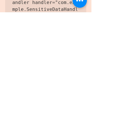
andler handler="com.exa
mple.SensitiveDataHandl
er" /></typeHandlers>
使用自定义类型处理器： 在映射文件
（Mapper XML）中，指定需要进行脱敏
处理的敏感数据字段使用自定义类型处
理器。
<resultMap id="resultMa
p" type="com.example.En
tity">   <result column
="sensitive_column" pro
perty="sensitiveColumn"
 javaType="java.lang.St
ring" typeHandler="com.
example.SensitiveDataHa
ndler" /></resultMap>
5）切面方式