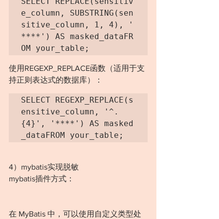
SELECT REPLACE(sensitiv
e_column, SUBSTRING(sen
sitive_column, 1, 4), '
****') AS masked_dataFR
OM your_table;
使用REGEXP_REPLACE函数（适用于支
持正则表达式的数据库）：
SELECT REGEXP_REPLACE(s
ensitive_column, '^.
{4}', '****') AS masked
_dataFROM your_table;
4）mybatis实现脱敏
mybatis插件方式：
https://mybatis.net.cn/configuration.html
#plugins
在 MyBatis 中，可以使用自定义类型处