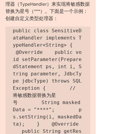
理器（TypeHandler）来实现将敏感数据
替换为星号（****）。下面是一个示例：
创建自定义类型处理器：
public class SensitiveD
ataHandler implements T
ypeHandler<String> {   
 @Override    public vo
id setParameter(Prepare
dStatement ps, int i, S
tring parameter, JdbcTy
pe jdbcType) throws SQL
Exception {        // 
将敏感数据替换为星
号        String masked
Data = "****";        p
s.setString(i, maskedDa
ta);    }    @Override 
   public String getRes