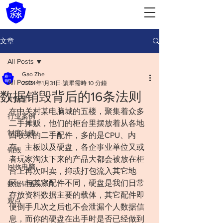
文章
All Posts
Gao Zhe
All Posts
2024年1月31日
讀畢需時 10 分鐘
数据销毁背后的16条法则
IT管理
在中关村某电脑城的五楼，聚集着众多
行业案例
二手摊贩，他们的柜台里摆放着从各地
制度法律
回收来的二手配件，多的是CPU、内
存、主板以及硬盘，各企事业单位又或
销毁
者玩家淘汰下来的产品大都会被放在柜
回收电脑
台上再次叫卖，抑或打包流入其它地
区。与其它配件不同，硬盘是我们日常
数据销毁头条
存放资料数据主要的载体，其它配件即
观点
便倒手几次之后也不会泄漏个人数据信
息，而你的硬盘在出手时是否已经做到