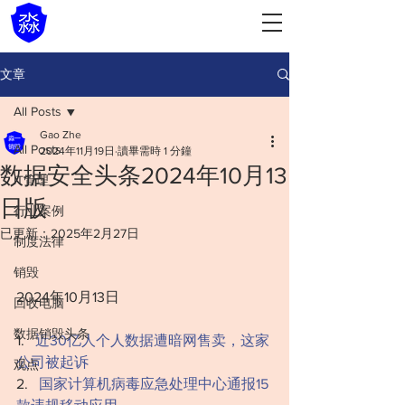
文章
All Posts
Gao Zhe
All Posts
2024年11月19日
讀畢需時 1 分鐘
数据安全头条2024年10月13
IT管理
日版
行业案例
已更新：
2025年2月27日
制度法律
销毁
2024年10月13日
回收电脑
数据销毁头条
1.   
近30亿人个人数据遭暗网售卖，这家
公司被起诉
观点
‍‍‍2.   
国家计算机病毒应急处理中心通报15