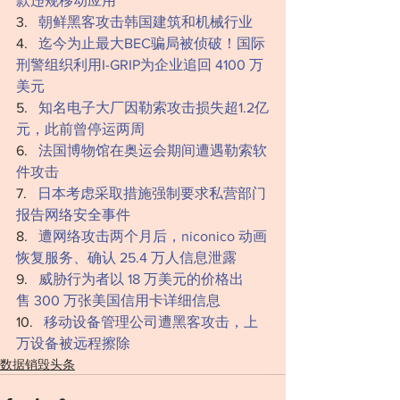
款违规移动应用
‍‍‍‍‍‍‍‍‍‍‍‍3.   ‍
朝鲜黑客攻击韩国建筑和机械行业
4.   ‍
迄今为止最大BEC骗局被侦破！国际
刑警组织利用I-GRIP为企业追回 4100 万
美元
‍‍‍‍5.   
知名电子大厂因勒索攻击损失超1.2亿
元，此前曾停运两周
‍‍‍‍‍‍‍‍6.   
法国博物馆在奥运会期间遭遇勒索软
件攻击
7.   
日本考虑采取措施强制要求私营部门
报告网络安全事件
‍‍‍‍‍‍‍‍‍‍‍‍‍‍‍‍‍‍‍‍8.   
遭网络攻击两个月后，niconico 动画
恢复服务、确认 25.4 万人信息泄露
‍‍‍9.   
威胁行为者以 18 万美元的价格出
售 300 万张美国信用卡详细信息
‍10.   
移动设备管理公司遭黑客攻击，上
万设备被远程擦除
数据销毁头条