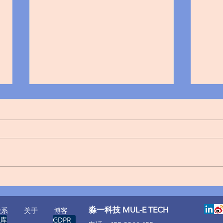
教育行业标准《数据分类分级
数据
指南》 | 全文
略
​淼一科技 MUL-E TECH
联系
关于
博客
库
GDPR