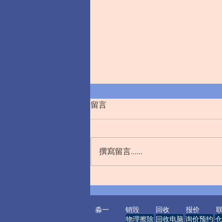
留言
撰寫留言......
未来五年，硬盘数据文件销毁
技术将迎来颠覆性变革
淼一
销毁
回收
报价
物理擦除
回收电脑
询价预约
仓