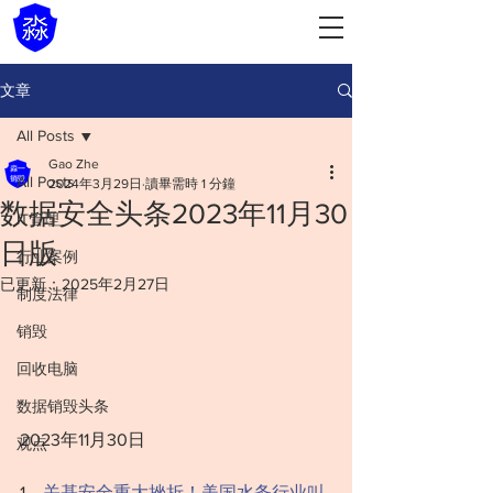
文章
All Posts
Gao Zhe
All Posts
2024年3月29日
讀畢需時 1 分鐘
数据安全头条2023年11月30
IT管理
日版
行业案例
已更新：
2025年2月27日
制度法律
销毁
回收电脑
数据销毁头条
2023年11月30日
观点
1.   
关基安全重大挫折！美国水务行业叫