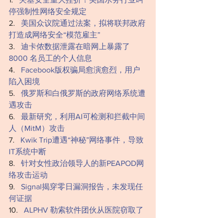
停强制性网络安全规定
‍‍‍2.   
美国众议院通过法案，拟将联邦政府
打造成网络安全“模范雇主”
‍‍‍‍‍‍‍‍‍‍‍‍3.   ‍
迪卡侬数据泄露在暗网上暴露了 
8000 名员工的个人信息
4.   ‍
Facebook版权骗局愈演愈烈，用户
陷入困境
‍‍‍‍5.   
俄罗斯和白俄罗斯的政府网络系统遭
遇攻击
‍‍‍‍‍‍‍‍6.   
最新研究，利用AI可检测和拦截中间
人（MitM）攻击
7.   
Kwik Trip遭遇“神秘”网络事件，导致
IT系统中断
‍‍‍‍‍‍‍‍‍‍‍‍‍‍‍‍‍‍‍‍8.   
针对女性政治领导人的新PEAPOD网
络攻击运动
‍‍‍9.   ‍‍
Signal揭穿零日漏洞报告，未发现任
何证据
‍10.   
ALPHV 勒索软件团伙从医院窃取了 