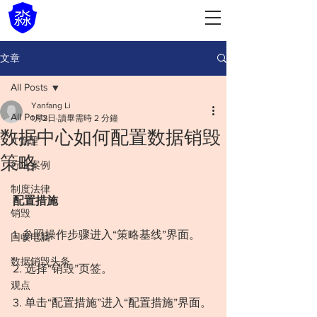
文章
All Posts
Yanfang Li
All Posts
1月2日
讀畢需時 2 分鐘
数据中心如何配置数据销毁
IT管理
策略
行业案例
制度法律
配置措施
销毁
1. 参照操作步骤进入“策略基线”界面。
回收电脑
数据销毁头条
2. 选择“销毁”页签。
观点
3. 单击“配置措施”进入“配置措施”界面。