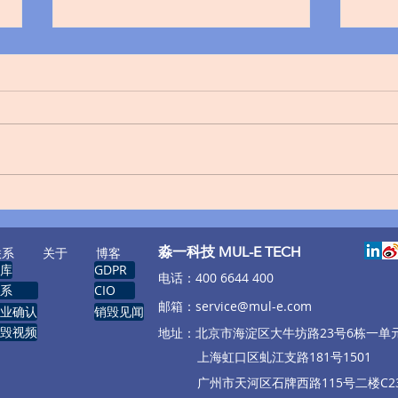
知名教育平台Canvas遭入侵：
特朗
与黑客谈和，用户免被勒索数
客户
据已销毁
​淼一科技 MUL-E TECH
联系
关于
博客
库
GDPR
​电话：400 6644 400
系
CIO
邮箱：
service@mul-e.com
业确认
销毁见闻
毁视频
​地址：北京市海淀区大牛坊路23号6栋一单
​
上海虹口区虬江支路181号1501
广州市天河区石牌西路115号二楼C23