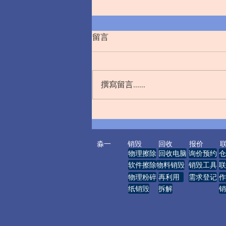
留言
撰寫留言......
严守销毁责任 筑牢保密防线
—— 规范法院涉密文件数据销
毁管理工作
淼一
销毁
回收
报价
物理擦除
回收电脑
询价预约
仓
软件擦除
物料销毁
销毁工具
联
物理粉碎
再利用
需求登记
作
纸销毁
拆解
销