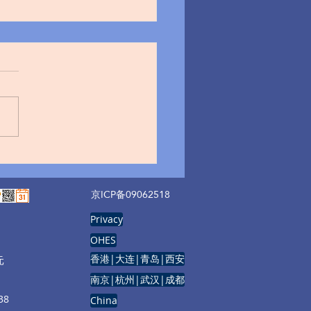
普移动公司证实：数千名
的个人信息遭到泄露
京ICP备09062518
Privacy
OHES
香港|大连|青岛|西安
元
南京|杭州|武汉|成都
8
China