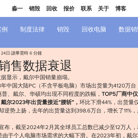
淼一
销毁
回收
报价
联系
关于
博客
案例
制度法律
销毁
回收电脑
数据销
月24日
讀畢需時 6 分鐘
销售数据衰退
最新数据显示，戴尔中国销量崩塌。
3年中国大陆PC（不含平板电脑）市场出货量为4120万台
、惠普、戴尔、华硕均出现不同程度的跌幅，
TOP5厂商中
，戴尔2023年出货量接近“腰斩”，
环比下滑44%，出货量仅
逆势上扬，去年的出货量达到398.6万台，增长了11%
宣布，截至2024年2月其全球员工总数已减少至12万人
要是由于个人电脑市场需求的大幅下滑。在2023年初，戴