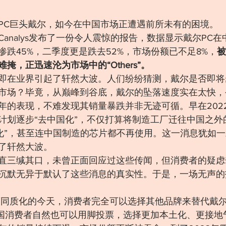
PC巨头戴尔，如今在中国市场正遭遇前所未有的困境。
analys发布了一份令人震惊的报告，数据显示戴尔PC
跌45%，二季度更是跌去52%，市场份额已不足8%，
被
掩，正迅速沦为市场中的“Others”。
即在业界引起了轩然大波。人们纷纷猜测，戴尔是否即将
市场？毕竟，从巅峰到谷底，戴尔的坠落速度实在太快，
年的表现，不难发现其销量暴跌并非无迹可循。早在202
计划逐步“去中国化”，不仅打算将制造工厂迁往中国之外
国化”，甚至连中国制造的芯片都不再使用。这一消息犹如
了轩然大波。
直三缄其口，未曾正面回应过这些传闻，但消费者的疑虑
沉默无异于默认了这些消息的真实性。于是，一场无声的
度同质化的今天，消费者完全可以选择其他品牌来替代戴
中国消费者自然也可以用脚投票，选择更加本土化、更接地