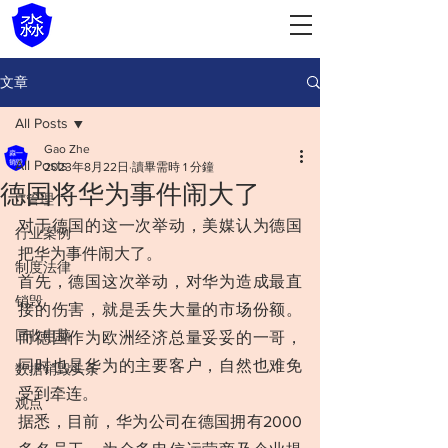
文章
All Posts
Gao Zhe
All Posts
2023年8月22日
讀畢需時 1 分鐘
德国将华为事件闹大了
IT管理
对于德国的这一次举动，美媒认为德国
行业案例
把华为事件闹大了。
制度法律
首先，德国这次举动，对华为造成最直
销毁
接的伤害，就是丢失大量的市场份额。
回收电脑
而德国作为欧洲经济总量妥妥的一哥，
同时也是华为的主要客户，自然也难免
数据销毁头条
受到牵连。
观点
据悉，目前，华为公司在德国拥有2000