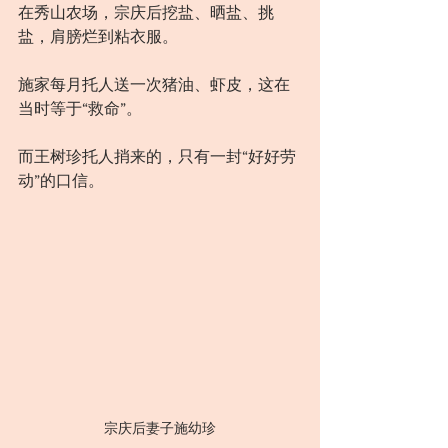
在秀山农场，宗庆后挖盐、晒盐、挑
盐，肩膀烂到粘衣服。
施家每月托人送一次猪油、虾皮，这在
当时等于“救命”。
而王树珍托人捎来的，只有一封“好好劳
动”的口信。
宗庆后妻子施幼珍