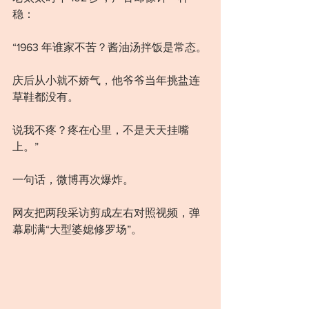
稳：
“1963 年谁家不苦？酱油汤拌饭是常态。
庆后从小就不娇气，他爷爷当年挑盐连
草鞋都没有。
说我不疼？疼在心里，不是天天挂嘴
上。”
一句话，微博再次爆炸。
网友把两段采访剪成左右对照视频，弹
幕刷满“大型婆媳修罗场”。