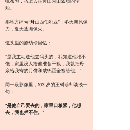
帆布包，挤上去往舟山秀山农场的轮
船。
那地方绰号“舟山西伯利亚”，冬天海风像
刀，夏天盐滩像火。
镜头里的施幼珍回忆：
“是我主动送他去码头的，我知道他吃不
饱，家里没人给他准备干粮，我就把母
亲给我寄的月饼和咸鸭蛋全塞给他。”
同一段影像里，103 岁的王树珍却淡淡一
句：
“是他自己要去的，家里口粮紧，他想
去，我也拦不住。”