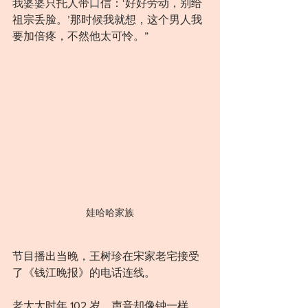
我婆婆只托人带口信：‘好好劳动，别给
祖宗丢脸。’那时候我就想，这个男人我
要加倍疼，不然他太可怜。”
娃哈哈家族
节目播出当晚，王树珍在宋家老宅接受
了《钱江晚报》的电话连线。
老太太时年 102 岁，声音却像钟一样