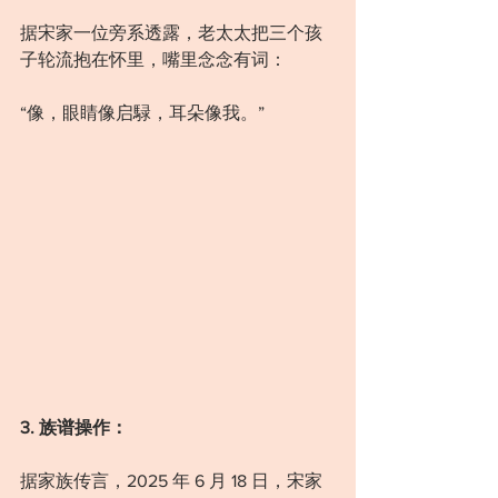
据宋家一位旁系透露，老太太把三个孩
子轮流抱在怀里，嘴里念念有词：
“像，眼睛像启騄，耳朵像我。”
3. 族谱操作：
据家族传言，2025 年 6 月 18 日，宋家