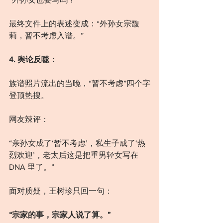
最终文件上的表述变成：“外孙女宗馥
莉，暂不考虑入谱。”
4. 舆论反噬：
族谱照片流出的当晚，“暂不考虑”四个字
登顶热搜。
网友辣评：
“亲孙女成了‘暂不考虑’，私生子成了‘热
烈欢迎’，老太后这是把重男轻女写在 
DNA 里了。”
面对质疑，王树珍只回一句：
“宗家的事，宗家人说了算。”