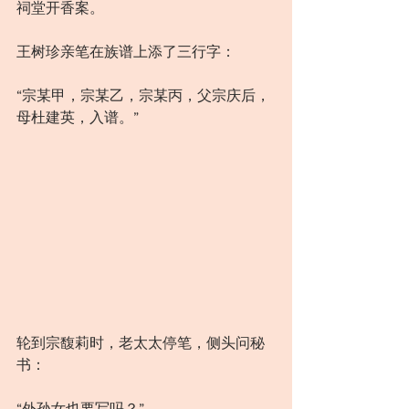
祠堂开香案。
王树珍亲笔在族谱上添了三行字：
“宗某甲，宗某乙，宗某丙，父宗庆后，
母杜建英，入谱。”
轮到宗馥莉时，老太太停笔，侧头问秘
书：
“外孙女也要写吗？”