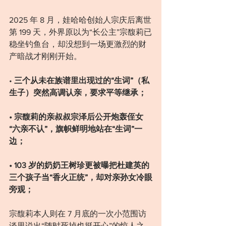
2025 年 8 月，娃哈哈创始人宗庆后离世
第 199 天，外界原以为“长公主”宗馥莉已
稳坐钓鱼台，却没想到一场更激烈的财
产暗战才刚刚开始。
• 
三个从未在族谱里出现过的“生词”（私
生子）突然高调认亲，要求平等继承；
• 宗馥莉的亲叔叔宗泽后公开炮轰侄女
“六亲不认”，旗帜鲜明地站在“生词”一
边；
• 103 岁的奶奶王树珍更被曝把杜建英的
三个孩子当“香火正统”，却对亲孙女冷眼
旁观；
宗馥莉本人则在 7 月底的一次小范围访
谈里说出“随时死掉也挺开心”的惊人之