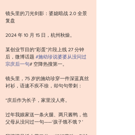
镜头里的刀光剑影：婆媳暗战 2.0 全景
复盘
2024 年 10 月 15 日，杭州秋燥。
某创业节目的“彩蛋”片段上线 27 分钟
后，微博话题 
#施幼珍说婆婆从没问过
宗庆后一句
# 空降热搜第一。
镜头里，75 岁的施幼珍穿一件深蓝真丝
衬衫，语速不疾不徐，却句句带刺：
“庆后作为长子，家里没人疼。
过年我娘家送一条火腿、两只酱鸭，他
父母从没问过一句——‘孩子饿不饿？’