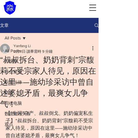
文章
All Posts
Yanfang Li
All Posts
3月11日
讀畢需時 9 分鐘
“叔叔拆台、奶奶背刺”宗馥
IT管理
莉不受宗家人待见，原因在
行业案例
这里——施幼珍采访中曾自
制度法律
述婆媳矛盾，最爽女儿争
销毁
气！
回收电脑
【“生词”夺产、叔叔倒戈、奶奶偏宠私生
数据销毁头条
子】“叔叔拆台、奶奶背刺”宗馥莉不受宗
观点
家人待见，原因在这里——施幼珍采访中
曾自述婆媳矛盾，最爽女儿争气！