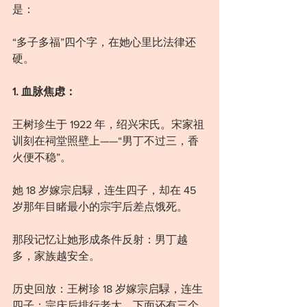
是：
“多子多福”四个字，在她心里比法律还
硬。
1. 血脉焦虑：
王树珍生于 1922 年，绍兴宋氏。宋家祖
训刻在祠堂照壁上——“男丁不过三，香
火便不稳”。
她 18 岁嫁宗启騄，连生四子，却在 45 
岁那年目睹最小的宗宇后差点饿死。
那段记忆让她形成条件反射：男丁越
多，家族越安全。
历史回放：王树珍 18 岁嫁宗启騄，连生
四子：宗庆后排行老大，下面还有三个