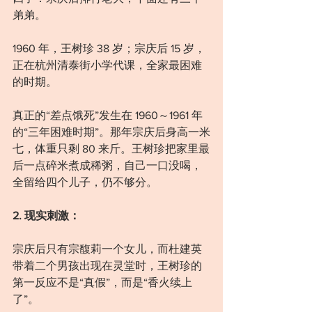
弟弟。
1960 年，王树珍 38 岁；宗庆后 15 岁，
正在杭州清泰街小学代课，全家最困难
的时期。
真正的“差点饿死”发生在 1960～1961 年
的“三年困难时期”。那年宗庆后身高一米
七，体重只剩 80 来斤。王树珍把家里最
后一点碎米煮成稀粥，自己一口没喝，
全留给四个儿子，仍不够分。
2. 现实刺激：
宗庆后只有宗馥莉一个女儿，而杜建英
带着二个男孩出现在灵堂时，王树珍的
第一反应不是“真假”，而是“香火续上
了”。