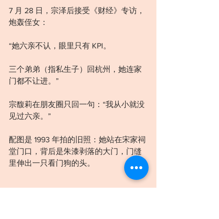
7 月 28 日，宗泽后接受《财经》专访，
炮轰侄女：
“她六亲不认，眼里只有 KPI。
三个弟弟（指私生子）回杭州，她连家
门都不让进。”
宗馥莉在朋友圈只回一句：“我从小就没
见过六亲。”
配图是 1993 年拍的旧照：她站在宋家祠
堂门口，背后是朱漆剥落的大门，门缝
里伸出一只看门狗的头。