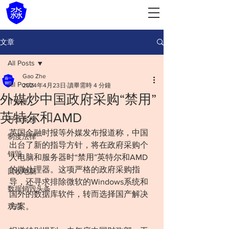
文章
All Posts
Gao Zhe
All Posts
2024年4月23日
讀畢需時 4 分鐘
外媒炒中国政府采购“禁用”
IT管理
英特尔和AMD
行业案例
英国金融时报等外媒发布报道称，中国
制度法律
出台了新的指导方针，将在政府采购个
销毁
人电脑和服务器时“禁用”英特尔和AMD
的微处理器。这项严格的政府采购指
回收电脑
导，还寻求排除微软的Windows系统和
数据销毁头条
国外的数据库软件，转而选择国产解决
观点
方案。