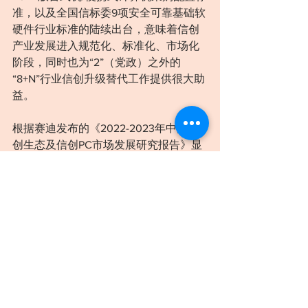
准，以及全国信标委9项安全可靠基础软
硬件行业标准的陆续出台，意味着信创
产业发展进入规范化、标准化、市场化
阶段，同时也为“2”（党政）之外的
“8+N”行业信创升级替代工作提供很大助
益。
根据赛迪发布的《2022-2023年中国信
创生态及信创PC市场发展研究报告》显
示，中国信创产业进入快速发展期，信
创产业正在向关键基础行业扩展，并最
终延伸至全行业，开启万亿级别市场空
间。报告显示，“关基行业”PC整机和服
务器市场容量约10126亿元，接下来几
年，随着“关基行业”信创开启，万亿级市
场将加速释放，具体到中国信创PC的出
货量：2023年整机出货量有望达480万
台，2026年更将达950万台。