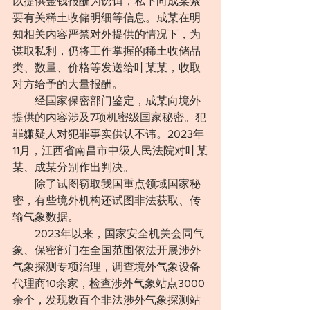
以提供金钱报酬为诱饵，私下向成某索
要有关稀土收储明细等信息。成某在明
知相关内容严禁对外提供的情况下，为
谋取私利，仍将工作掌握的稀土收储品
类、数量、价格等发送给叶某某，收取
对方给予的大量报酬。
　　经国家保密部门鉴定，成某向境外
提供的内容涉及7项机密级国家秘密。犯
罪嫌疑人对犯罪事实供认不讳。2023年
11月，江西省南昌市中级人民法院对叶某
某、成某分别作出判决。
　　除了试图窃取我国重点领域国家秘
密，有些境外机构还试图非法获取、传
输气象数据。
　　2023年以来，国家安全机关会同气
象、保密部门在全国范围依法开展涉外
气象探测专项治理，调查境外气象设备
代理商10余家，检查涉外气象站点3000
余个，发现数百个非法涉外气象探测站