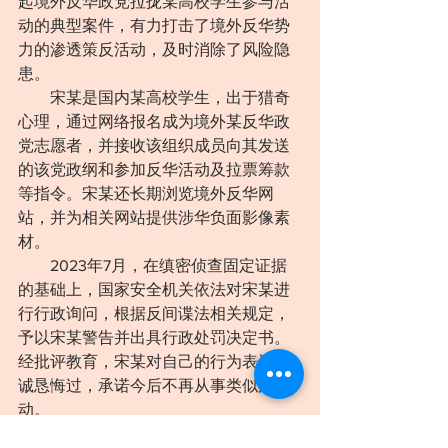
起境外反华政党拉拢某高校学生参与活
动的典型案件，有力打击了境外反华势
力的渗透策反活动，及时消除了风险隐
患。
　　宋某是国内某高校学生，出于猎奇
心理，通过网络报名成为境外某反华政
党志愿者，并接收该组织成员向其发送
的该党政纲和参加反华活动及拉票筹款
等指令。宋某还长期浏览境外反华网
站，并为相关网站提供涉华负面影像素
材。
　　2023年7月，在缜密侦查固定证据
的基础上，国家安全机关依法对宋某进
行行政询问，根据反间谍法相关规定，
予以宋某警告并出具行政处罚决定书。
经批评教育，宋某对自己的行为表达了
诚恳悔过，承诺今后不再从事类似活
动。
　　随着国家安全机关宣传教育和人民