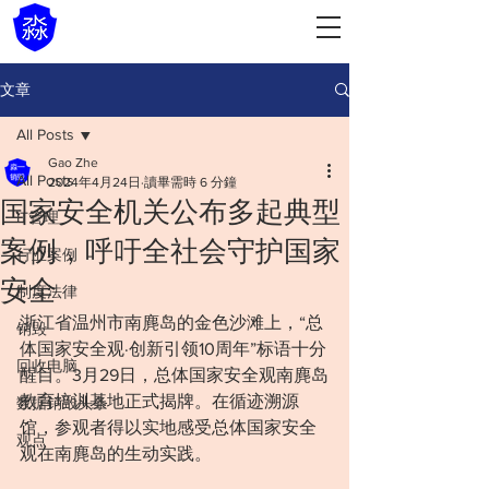
文章
All Posts
Gao Zhe
All Posts
2024年4月24日
讀畢需時 6 分鐘
国家安全机关公布多起典型
IT管理
案例，呼吁全社会守护国家
行业案例
安全
制度法律
浙江省温州市南麂岛的金色沙滩上，“总
销毁
体国家安全观·创新引领10周年”标语十分
回收电脑
醒目。3月29日，总体国家安全观南麂岛
教育培训基地正式揭牌。在循迹溯源
数据销毁头条
馆，参观者得以实地感受总体国家安全
观点
观在南麂岛的生动实践。