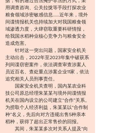
据；有的通过合法掩护非法的方式，采
用调查咨询、公关拉拢等手段打探农业
粮食领域涉密敏感信息……近年来，境外
间谍情报机关也持续加大对我国粮食领
域渗透力度，大肆窃取重要科研情报，
给我国水稻种业核心竞争力与粮食安全
造成危害。
　　针对这一突出问题，国家安全机关
主动出击，2022年至2023年集中破获系
列间谍窃密案件，依法调查审查涉案人
员近百名、查处重点涉案企业11家，依法
追究相关人员刑事责任。
　　国家安全机关查明，国内某农业科
技公司原总经理朱某某与境外间谍情报
机关在国内设立的公司建立“合作”关系。
为捞取个人经济利益，朱某某以“合作制
种”名义，先后向对方违规出售5种亲本
稻种，获得了超出正常售价的回报。
　　其间，朱某某多次对关系人提及“向