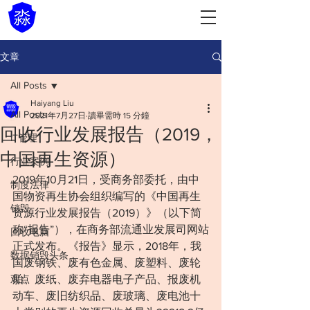
文章
All Posts
Haiyang Liu
All Posts
2021年7月27日
讀畢需時 15 分鐘
回收行业发展报告（2019，
IT管理
中国再生资源）
行业案例
2019年10月21日，受商务部委托，由中
制度法律
国物资再生协会组织编写的《中国再生
销毁
资源行业发展报告（2019）》（以下简
称“报告”），在商务部流通业发展司网站
回收电脑
正式发布。《报告》显示，2018年，我
数据销毁头条
国废钢铁、废有色金属、废塑料、废轮
观点
胎、废纸、废弃电器电子产品、报废机
动车、废旧纺织品、废玻璃、废电池十