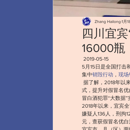
Zhang Hailong
1月1
四川宜宾
16000瓶
 2019-05-15 
5月15日是全国打
集中
销毁行动
，
现场
 据了解，2018年
式，提升对假冒名优
冒白酒犯罪“大数据
2018年以来，宜宾
嫌疑人136人，刑拘1
元，查获假冒名优白酒
宜宾市、县（区）两