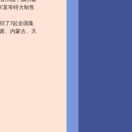
案、宋某等特大制售
。
织了7起全国集
肃、内蒙古、天