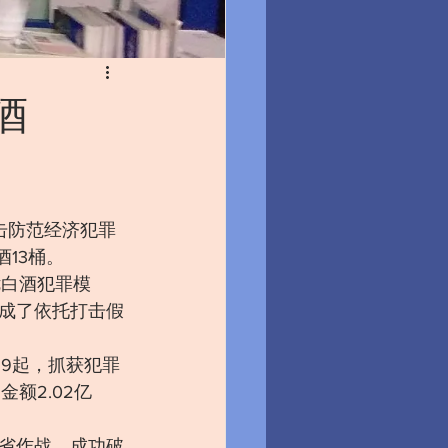
酒
击防范经济犯罪
13桶。 
优白酒犯罪模
成了依托打击假
29起，抓获犯罪
金额2.02亿
省作战，成功破