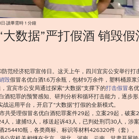
8日
讀畢需時 1 分鐘
“大数据”严打假酒 销毁假
击和防范经济犯罪宣传日。这天上午，四川宜宾公安举行打
销毁
假冒名优白酒1.6万余瓶，包材9万余件，塑料桶原浆酒
以来，宜宾市公安局通过探索“大数据”支撑下的
打击假冒
名
白酒犯罪的预警感知、研判分析和循环打击能力，逐步形
”实战运用平台，开启了“大数据”打假的全新模式。
全市共受理假冒名优白酒犯罪案件29起，立案29起，破案
24人，逮捕13人，移送起诉43人，已判处刑罚30人，涉案
254410瓶，各类商标、标识等材料426320件（套）。
级公安机关相继在北京、湖北、河南、云南、甘肃开展跨