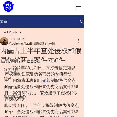
文章
All Posts
Fu Jiajun
All Posts
2019年5月22日
讀畢需時 1 分鐘
内蒙古上半年查处侵权和假
IT管理
冒伪劣商品案件756件
行业案例
       2012年08月21日，在打击侵犯知识
制度法律
产权和制售假冒伪劣商品的专项行动
销毁
中，内蒙古工商部门
销毁
制假售假窝点
10个，查处侵权和假冒伪劣商品案件756
回收电脑
件，案值613万元，有效遏制了侵权和假
数据销毁头条
冒伪劣行为。
观点
       据了解，上半年，捣毁制假售假窝点
10个，查处侵权和假冒伪劣商品案件756