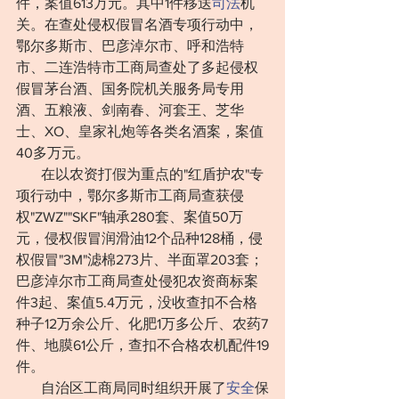
件，案值613万元。其中1件移送
司法
机
关。在查处侵权假冒名酒专项行动中，
鄂尔多斯市、巴彦淖尔市、呼和浩特
市、二连浩特市工商局查处了多起侵权
假冒茅台酒、国务院机关服务局专用
酒、五粮液、剑南春、河套王、芝华
士、XO、皇家礼炮等各类名酒案，案值
40多万元。  
       在以农资打假为重点的"红盾护农"专
项行动中，鄂尔多斯市工商局查获侵
权"ZWZ""SKF"轴承280套、案值50万
元，侵权假冒润滑油12个品种128桶，侵
权假冒"3M"滤棉273片、半面罩203套；
巴彦淖尔市工商局查处侵犯农资商标案
件3起、案值5.4万元，没收查扣不合格
种子12万余公斤、化肥1万多公斤、农药7
件、地膜61公斤，查扣不合格农机配件19
件。 
       自治区工商局同时组织开展了
安全
保