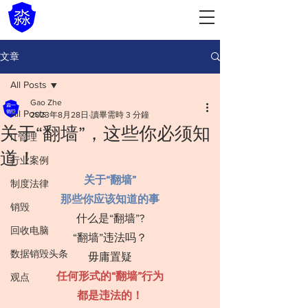
文章
All Posts
Gao Zhe
All Posts
2023年8月28日
讀畢需時 3 分鐘
关于“翻墙”，这些你必须知
IT管理
道！
行业案例
关于“翻墙”
制度法律
那些你应该知道的事
销毁
什么是“翻墙”?
回收电脑
“翻墙”违法吗？
数据销毁头条
毋庸置疑
任何形式的“翻墙”行为
观点
都是违法的！