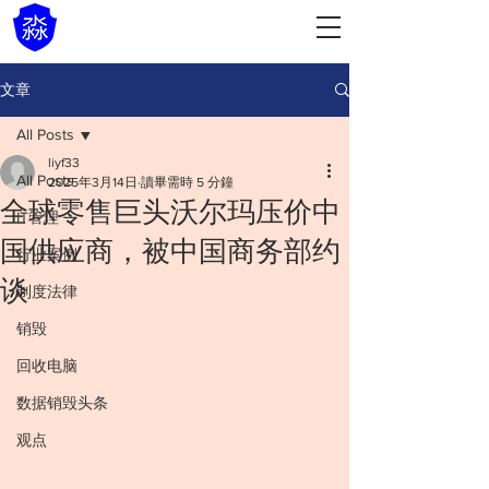
文章
All Posts
liyf33
All Posts
2025年3月14日
讀畢需時 5 分鐘
全球零售巨头沃尔玛压价中
IT管理
国供应商，被中国商务部约
行业案例
谈
制度法律
销毁
回收电脑
数据销毁头条
观点