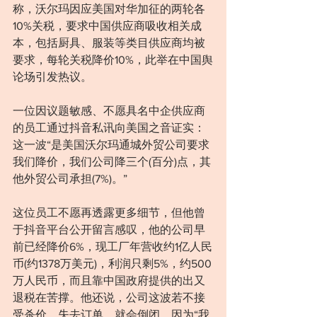
称，沃尔玛因应美国对华加征的两轮各
10%关税，要求中国供应商吸收相关成
本，包括厨具、服装等类目供应商均被
要求，每轮关税降价10%，此举在中国舆
论场引发热议。
一位因议题敏感、不愿具名中企供应商
的员工通过抖音私讯向美国之音证实：
这一波“是美国沃尔玛通城外贸公司要求
我们降价，我们公司降三个(百分)点，其
他外贸公司承担(7%)。”
这位员工不愿再透露更多细节，但他曾
于抖音平台公开留言感叹，他的公司早
前已经降价6%，现工厂年营收约1亿人民
币(约1378万美元)，利润只剩5%，约500
万人民币，而且靠中国政府提供的出又
退税在苦撑。他还说，公司这波若不接
受杀价、失去订单，就会倒闭，因为“我