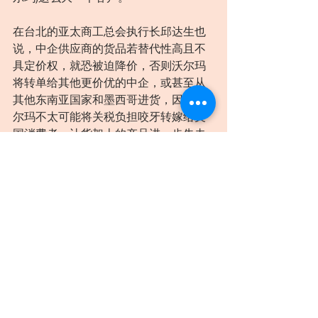
在台北的亚太商工总会执行长邱达生也
说，中企供应商的货品若替代性高且不
具定价权，就恐被迫降价，否则沃尔玛
将转单给其他更价优的中企，或甚至从
其他东南亚国家和墨西哥进货，因为沃
尔玛不太可能将关税负担咬牙转嫁给美
国消费者，让货架上的产品进一步失去
价格竞争优势。
不过，他说，中国官方现在传出出面为
中企撑腰，未来沃尔玛在华营运恐遭“报
复”，至于中国如何反制，有待后续观
察，但整体而言，相较于中国对美出又
量偏高，美方应有买家优势。
邱达生告诉美国之音：“美国是站在需求
端(买家)，中国是供给端(卖家)，美国的