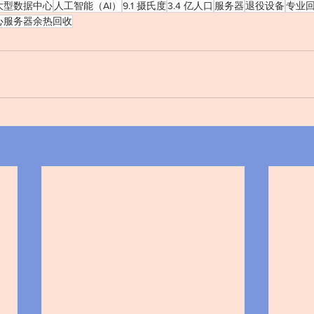
大型数据中心
人工智能（AI）
9.1 摄氏度
3.4 亿人口
服务器
退役设备
专业
心服务器余热回收