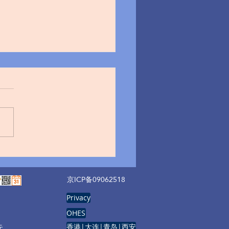
运维拖后腿！IDC 机房服
回收 7 大核心干货，硬盘
销毁缺失酿大祸
京ICP备09062518
Privacy
OHES
香港|大连|青岛|西安
元