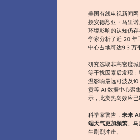
美国有线电视新闻网（
授安德烈亚・马里诺
环境影响的认知仍存
学家分析了近 20
中心占地可达9.3 
研究选取非高密度城
等干扰因素后发现：
温影响最远可波及1
贡等 AI 数据中心
示，此类热岛效应已影
科学家警告，
未来 
端天气更加频繁
。马
生剧烈冲击。