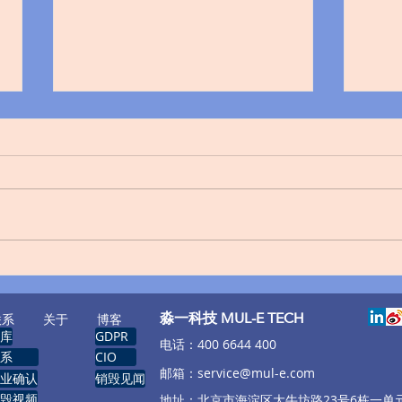
全国靠谱硬盘数据文件销毁服
别让
务商盘点
务器
数据
​淼一科技 MUL-E TECH
联系
关于
博客
库
GDPR
​电话：400 6644 400
系
CIO
邮箱：
service@mul-e.com
业确认
销毁见闻
毁视频
​地址：北京市海淀区大牛坊路23号6栋一单