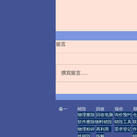
留言
撰寫留言......
从文件销毁看现代企业的信息
安全管理
淼一
销毁
回收
报价
物理擦除
回收电脑
询价预约
仓
软件擦除
物料销毁
销毁工具
联
物理粉碎
再利用
需求登记
作
纸销毁
拆解
销