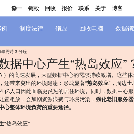
淼一
销毁
回收
报价
联系
关于
博客
案例
制度法律
销毁
回收电脑
数据销
讀畢需時 3 分鐘
数据中心产生“热岛效应”
AI）的高速发展，大型数据中心的需求持续激增。这些体
，还带来突出的环境隐患：形成显著“
热岛效应
”，周边
超3.4 亿人口因此面临更炎热的居住环境。同时，数据中心
处置粗放，会加剧资源浪费与环境污染，
强化老旧服务器
中心整体环境负荷的重要途径。
生“热岛效应”