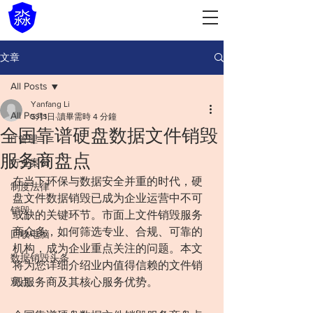
文章
All Posts
Yanfang Li
All Posts
5月1日
讀畢需時 4 分鐘
全国靠谱硬盘数据文件销毁
IT管理
服务商盘点
行业案例
在当下环保与数据安全并重的时代，硬
制度法律
盘文件数据销毁已成为企业运营中不可
销毁
或缺的关键环节。市面上文件销毁服务
商众多，如何筛选专业、合规、可靠的
回收电脑
机构，成为企业重点关注的问题。本文
数据销毁头条
将为您详细介绍业内值得信赖的文件销
观点
毁服务商及其核心服务优势。