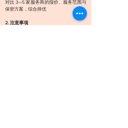
对比 3—5 家服务商的报价、服务范围与
保密方案，综合择优
2. 注意事项
- 警惕过低报价可能存在的陷阱
- 确认销毁证明的法律效力
- 定期评估服务商表现
3. 特别提示
- 涉密文件务必选择有资质的服务商
- 年度合同可能获得更优惠价格
- 关注服务商的应急处理能力
通过以上分析可见，当前文件与硬盘数
据销毁服务已形成
成熟规范、专业完善
的市场体系。企业在选择服务商时，需
综合考量
资质认证、销毁设备、服务能
力及价格性价比
等多重因素，确保数据
销毁过程安全可控、合规高效，同时满