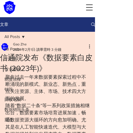
文章
All Posts
Gao Zhe
All Posts
2024年2月1日
讀畢需時 3 分鐘
信通院发布《数据要素白皮
IT管理
书 (2023年)》
行业案例
聚焦过去一年来数据要素探索过程中不
制度法律
断涌现的新模式、新业态、新热点，重
销毁
点关注资源、主体、市场、技术四大方
面的发展。
回收电脑
随着“数据二十条”等一系列政策措施相继
数据销毁头条
出台，数据要素市场培育进展加速，畅
观点
通数据资源大循环的方向愈加明确。尤
其是在人工智能快速迭代、大模型与大